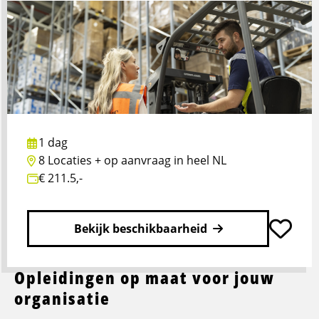
werken
met
de
heftruck,
reachtruck
en
EPT
1 dag
8 Locaties + op aanvraag in heel NL
€ 211.5,-
Bekijk beschikbaarheid
Opleidingen op maat voor jouw
Lees
meer
organisatie
over