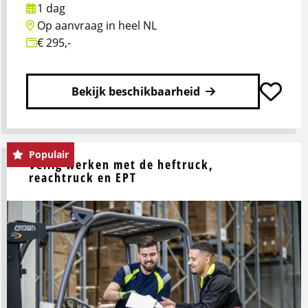
1 dag
Op aanvraag in heel NL
€ 295,-
Bekijk beschikbaarheid
Lees
meer
Populair
Veilig werken met de heftruck,
over
reachtruck en EPT
Veilig
werken
met
de
heftruck
en/of
reachtruck
en/of