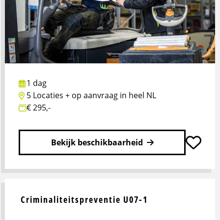
EPT
(Poolstalig)
1 dag
5 Locaties + op aanvraag in heel NL
€ 295,-
Bekijk beschikbaarheid
Lees
meer
over
Criminaliteitspreventie U07-1
Veilig