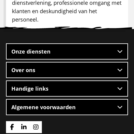
dienstverlening, professionele omgang met
klanten en deskundigheid van het
personeel.
Site
footer
Onze diensten
Over ons
Handige links
Algemene voorwaarden
Ga
Ga
Ga