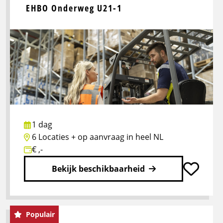
EHBO Onderweg U21-1
1 dag
6 Locaties + op aanvraag in heel NL
€ ,-
Bekijk beschikbaarheid
Lees
meer
Populair