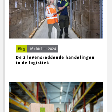
3
levensreddende
handelingen
in
de
logistiek
Blog
16 oktober 2024
De 3 levensreddende handelingen
in de logistiek
Lees
meer
over
EHBO
onderweg: