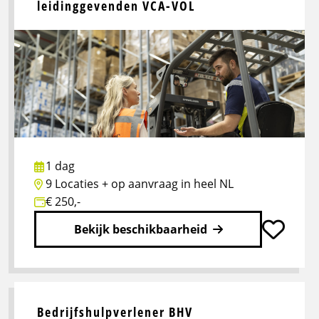
leidinggevenden VCA-VOL
Basisveiligheid
VCA
U05-
2
1 dag
9 Locaties + op aanvraag in heel NL
€ 250,-
Bekijk beschikbaarheid
Lees
meer
over
Bedrijfshulpverlener BHV