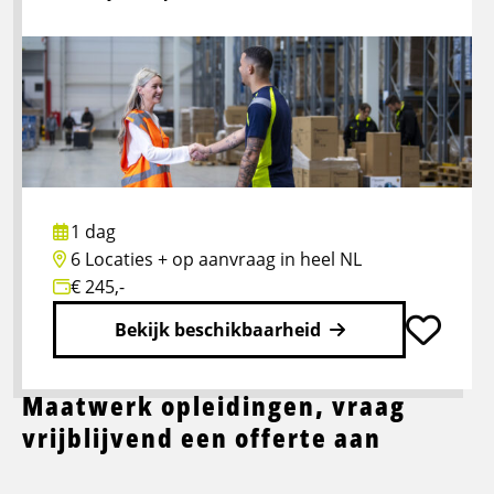
Veiligheid
voor
operationeel
leidinggevenden
VCA-
VOL
1 dag
6 Locaties + op aanvraag in heel NL
€ 245,-
Bekijk beschikbaarheid
Maatwerk opleidingen, vraag
Lees
meer
vrijblijvend een offerte aan
over
Bedrijfshulpverlener