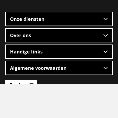
Site
footer
Onze diensten
Over ons
Handige links
Algemene voorwaarden
Ga
Ga
Ga
naar
naar
naar
Facebook
Linkedin
Instagram