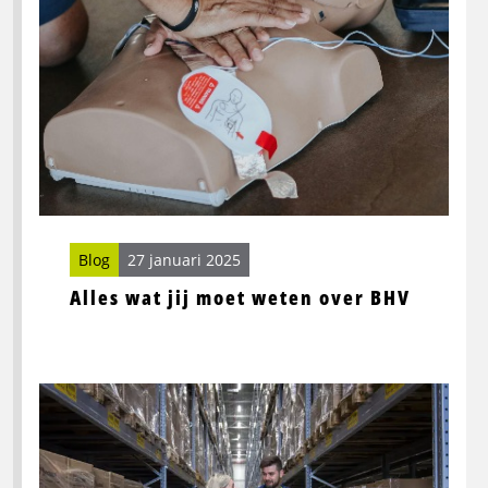
weten
over
BHV
Blog
27 januari 2025
Alles wat jij moet weten over BHV
Lees
meer
over
De