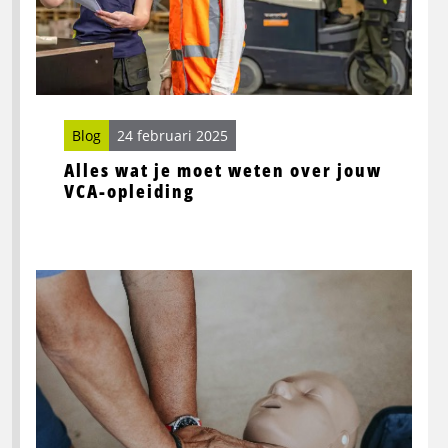
over
jouw
VCA-
opleiding
Blog
24 februari 2025
Alles wat je moet weten over jouw
VCA-opleiding
Lees
meer
over
Alles
wat
jij
moet