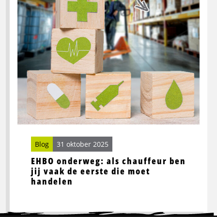
als
chauffeur
ben
jij
vaak
de
eerste
die
moet
handelen
Blog
31 oktober 2025
EHBO onderweg: als chauffeur ben
jij vaak de eerste die moet
handelen