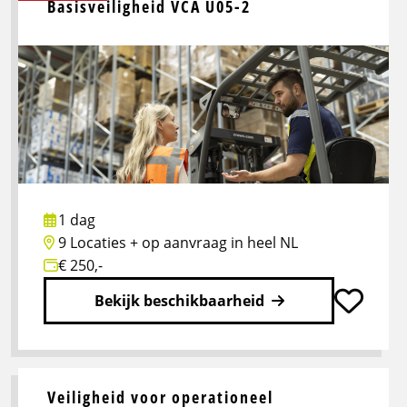
over
Basisveiligheid VCA U05-2
EHBO
Onderweg
U21-
1
1 dag
9 Locaties + op aanvraag in heel NL
€ 250,-
Bekijk beschikbaarheid
Lees
meer
Veiligheid voor operationeel
over