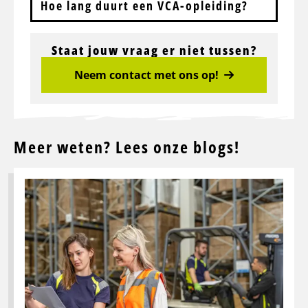
Hoe lang duurt een VCA-opleiding?
Staat jouw vraag er niet tussen?
Neem contact met ons op!
Meer weten? Lees onze blogs!
Lees
meer
over
Alles
wat
je
moet
weten