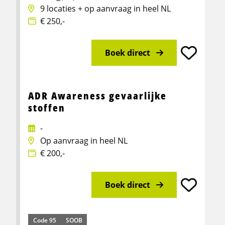
9 locaties + op aanvraag in heel NL
€ 250,-
Boek direct
Meer info over Basisveiligheid VCA U05-2
ADR Awareness gevaarlijke
stoffen
-
Op aanvraag in heel NL
€ 200,-
Boek direct
Meer info over ADR Awareness gevaarlijke stoffen
Code 95
SOOB