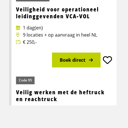
Veiligheid voor operationeel
leidinggevenden VCA-VOL
1 dag(en)
9 locaties + op aanvraag in heel NL
€ 250,-
Boek direct
Meer info over Veiligheid voor operationeel leidin
Code 95
Veilig werken met de heftruck
en reachtruck
-
5 locaties + op aanvraag in heel NL
€ 295,-