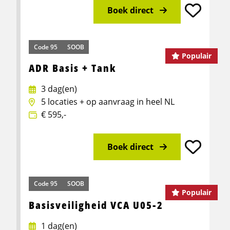
Boek direct
Meer info over Veilig werken met de heftruck, reach
Code 95
SOOB
Populair
ADR Basis + Tank
3 dag(en)
5 locaties + op aanvraag in heel NL
€ 595,-
Boek direct
Meer info over ADR Basis + Tank
Code 95
SOOB
Populair
Basisveiligheid VCA U05-2
1 dag(en)