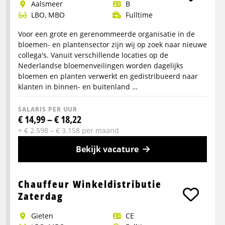
aalsmeer
B
Chauffeur
LBO, MBO
Fulltime
kraakpers
C
Voor een grote en gerenommeerde organisatie in de
bloemen- en plantensector zijn wij op zoek naar nieuwe
collega's. Vanuit verschillende locaties op de
Nederlandse bloemenveilingen worden dagelijks
bloemen en planten verwerkt en gedistribueerd naar
klanten in binnen- en buitenland …
SALARIS PER UUR
€ 14,99 – € 18,22
≈ € 2.598 – € 3.158 per maand
Bekijk vacature
Meer
info
Chauffeur Winkeldistributie
over
Zaterdag
Logistiek
Gieten
CE
medewerker