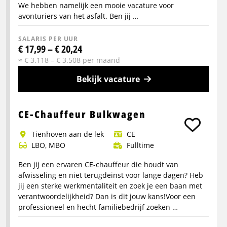
We hebben namelijk een mooie vacature voor
avonturiers van het asfalt. Ben jij …
SALARIS PER UUR
€ 17,99 – € 20,24
≈ € 3.118 – € 3.508 per maand
Bekijk vacature
Meer
info
CE-Chauffeur Bulkwagen
over
Tienhoven aan de lek
CE
Allround
LBO, MBO
Fulltime
Vrachtwagenchauffeur
(CE)
Ben jij een ervaren CE-chauffeur die houdt van
afwisseling en niet terugdeinst voor lange dagen? Heb
jij een sterke werkmentaliteit en zoek je een baan met
verantwoordelijkheid? Dan is dit jouw kans!Voor een
professioneel en hecht familiebedrijf zoeken …