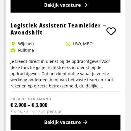
Bekijk vacature
Meer
info
Logistiek Assistent Teamleider –
over
Avondshift
Vrachtwagenchauffeur
wijchen
LBO, MBO
horecadistributie
Fulltime
Je treedt direct in dienst bij de opdrachtgever!Voor
deze functie ga je rechtstreeks in dienst bij de
opdrachtgever. Dat betekent dat je vanaf je eerste
werkdag onderdeel bent van het vaste team en kunt
rekenen op directe betrokkenheid, duidelijke …
SALARIS PER MAAND
€ 2.900 – € 3.000
≈ € 16,73 – € 17,31 per uur
Bekijk vacature