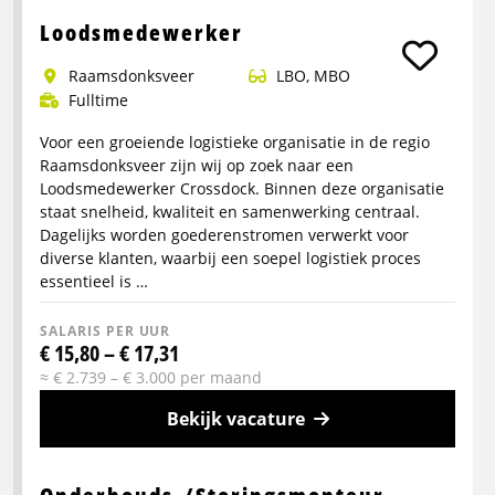
info
Loodsmedewerker
over
Raamsdonksveer
LBO, MBO
Vrachtwagenchauffeur
Fulltime
C
of
Voor een groeiende logistieke organisatie in de regio
CE
Raamsdonksveer zijn wij op zoek naar een
Loodsmedewerker Crossdock. Binnen deze organisatie
staat snelheid, kwaliteit en samenwerking centraal.
Dagelijks worden goederenstromen verwerkt voor
diverse klanten, waarbij een soepel logistiek proces
essentieel is …
SALARIS PER UUR
€ 15,80 – € 17,31
≈ € 2.739 – € 3.000 per maand
Bekijk vacature
Meer
info