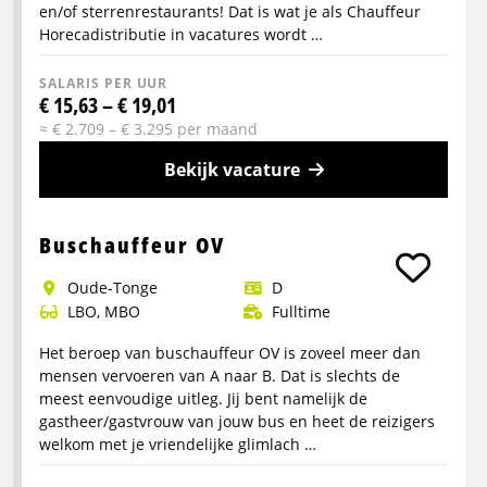
en/of sterrenrestaurants! Dat is wat je als Chauffeur
Horecadistributie in vacatures wordt …
SALARIS PER UUR
€ 15,63 – € 19,01
≈ € 2.709 – € 3.295 per maand
Bekijk vacature
Meer
info
Buschauffeur OV
over
Oude-Tonge
D
Distributiechauffeur
LBO, MBO
Fulltime
horeca
Het beroep van buschauffeur OV is zoveel meer dan
mensen vervoeren van A naar B. Dat is slechts de
meest eenvoudige uitleg. Jij bent namelijk de
gastheer/gastvrouw van jouw bus en heet de reizigers
welkom met je vriendelijke glimlach …