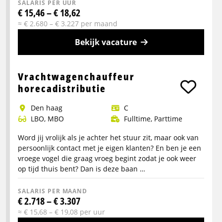
SALARIS PER UUR
€ 15,46 – € 18,62
≈ € 2.680 – € 3.227 per maand
Bekijk vacature
Meer
info
Vrachtwagenchauffeur
over
horecadistributie
Buschauffeur
den haag
C
OV
LBO, MBO
Fulltime, Parttime
Word jij vrolijk als je achter het stuur zit, maar ook van
persoonlijk contact met je eigen klanten? En ben je een
vroege vogel die graag vroeg begint zodat je ook weer
op tijd thuis bent? Dan is deze baan …
SALARIS PER MAAND
€ 2.718 – € 3.307
≈ € 15,68 – € 19,08 per uur