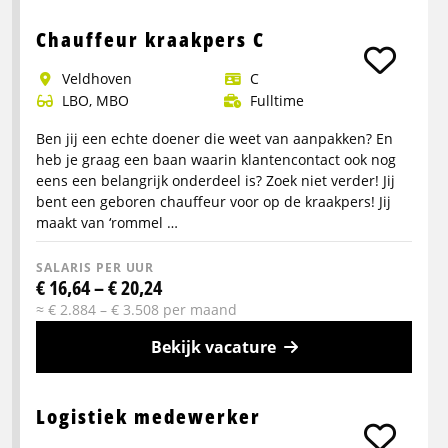
Meer
info
Chauffeur kraakpers C
over
Veldhoven
C
Logistiek
LBO, MBO
Fulltime
Assistent
Teamleider
Ben jij een echte doener die weet van aanpakken? En
–
heb je graag een baan waarin klantencontact ook nog
Avondshift
eens een belangrijk onderdeel is? Zoek niet verder! Jij
bent een geboren chauffeur voor op de kraakpers! Jij
maakt van ‘rommel …
SALARIS PER UUR
€ 16,64 – € 20,24
≈ € 2.884 – € 3.508 per maand
Bekijk vacature
Meer
info
Logistiek medewerker
over