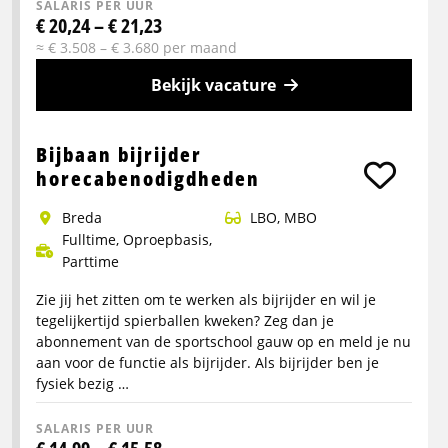
SALARIS PER UUR
€ 20,24 – € 21,23
≈ € 3.508 – € 3.680 per maand
Bekijk vacature
Meer
info
Bijbaan bijrijder
over
horecabenodigdheden
CE-
Breda
LBO, MBO
Chauffeur
Fulltime, Oproepbasis,
Bulkwagen
Parttime
Zie jij het zitten om te werken als bijrijder en wil je
tegelijkertijd spierballen kweken? Zeg dan je
abonnement van de sportschool gauw op en meld je nu
aan voor de functie als bijrijder. Als bijrijder ben je
fysiek bezig …
SALARIS PER UUR