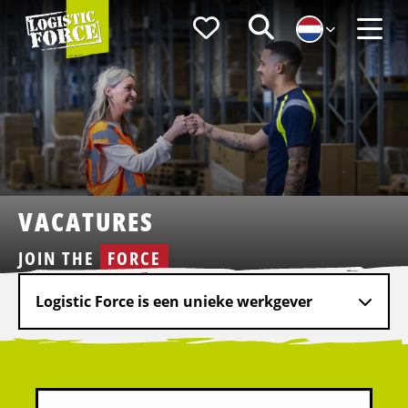
Logistic
Favorieten
Zoeken
Force
Menu
VACATURES
JOIN THE
FORCE
Logistic Force is een unieke werkgever