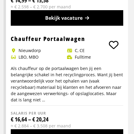
€ 14,99 – € 15,58
≈ € 2.598 – € 2.700 per maand
Bekijk vacature
Meer
info
Chauffeur Portaalwagen
over
Nieuwdorp
C, CE
Bijbaan
LBO, MBO
Fulltime
bijrijder
horecabenodigdheden
Als chauffeur op de portaalwagen ben jij een
belangrijke schakel in het recyclingproces. Want jij bent
verantwoordelijk voor het ophalen van (vaak
recyclebaar) materiaal bij klanten en het afvoeren naar
de aangewezen verwerkings- of opslaglocaties. Maar
dat is lang niet …
SALARIS PER UUR
€ 16,64 – € 20,24
≈ € 2.884 – € 3.508 per maand