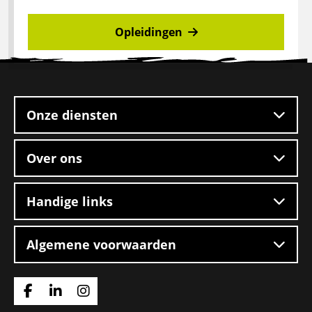
Opleidingen
Site
footer
Onze diensten
Over ons
Handige links
Algemene voorwaarden
Ga
Ga
Ga