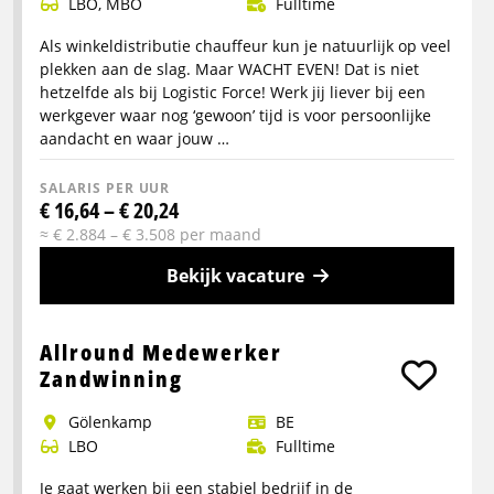
LBO, MBO
Fulltime
Als winkeldistributie chauffeur kun je natuurlijk op veel
plekken aan de slag. Maar WACHT EVEN! Dat is niet
hetzelfde als bij Logistic Force! Werk jij liever bij een
werkgever waar nog ‘gewoon’ tijd is voor persoonlijke
aandacht en waar jouw …
SALARIS PER UUR
€ 16,64 – € 20,24
≈ € 2.884 – € 3.508 per maand
Bekijk vacature
Meer
info
Allround Medewerker
over
Zandwinning
Chauffeur
Gölenkamp
BE
Winkeldistributie
LBO
Fulltime
Zaterdag
Je gaat werken bij een stabiel bedrijf in de