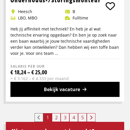
Onderhouds-/Storingsmonteur
over
Heesch
B
Loodsmedewerker
LBO, MBO
Fulltime
Heb jij affiniteit met techniek? En heb je al wat
technische ervaring opgedaan? En ben je op zoek naar
een baan waarbij je jouw technische vaardigheden
verder kan ontwikkelen? Dan hebben wij een toffe baan
voor je. Voor ons team …
SALARIS PER UUR
€ 18,24 – € 25,00
≈ € 3.162 – € 4.333 per maand
Bekijk vacature
Meer
info
over
1
2
3
4
5
Onderhouds-/Storingsmonteur