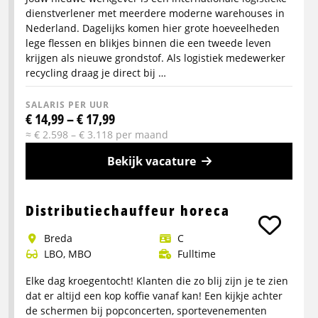
dienstverlener met meerdere moderne warehouses in
Nederland. Dagelijks komen hier grote hoeveelheden
lege flessen en blikjes binnen die een tweede leven
krijgen als nieuwe grondstof. Als logistiek medewerker
recycling draag je direct bij …
SALARIS PER UUR
€ 14,99 – € 17,99
≈ € 2.598 – € 3.118 per maand
Bekijk vacature
Meer
info
Distributiechauffeur horeca
over
Breda
C
Logistiek
LBO, MBO
Fulltime
medewerker
Recycling
Elke dag kroegentocht! Klanten die zo blij zijn je te zien
dat er altijd een kop koffie vanaf kan! Een kijkje achter
de schermen bij popconcerten, sportevenementen