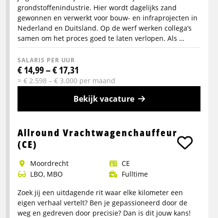
grondstoffenindustrie. Hier wordt dagelijks zand
gewonnen en verwerkt voor bouw- en infraprojecten in
Nederland en Duitsland. Op de werf werken collega’s
samen om het proces goed te laten verlopen. Als …
SALARIS PER UUR
€ 14,99 – € 17,31
≈ € 2.598 – € 3.000 per maand
Bekijk vacature
Meer
info
Allround Vrachtwagenchauffeur
over
(CE)
Allround
Moordrecht
CE
Medewerker
LBO, MBO
Fulltime
Zandwinning
Zoek jij een uitdagende rit waar elke kilometer een
eigen verhaal vertelt? Ben je gepassioneerd door de
weg en gedreven door precisie? Dan is dit jouw kans!