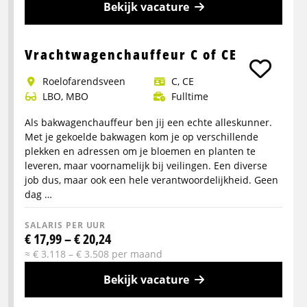
Bekijk vacature
Meer
info
Vrachtwagenchauffeur C of CE
over
Roelofarendsveen
C, CE
Chauffeur
LBO, MBO
Fulltime
Portaalwagen
Als bakwagenchauffeur ben jij een echte alleskunner.
Met je gekoelde bakwagen kom je op verschillende
plekken en adressen om je bloemen en planten te
leveren, maar voornamelijk bij veilingen. Een diverse
job dus, maar ook een hele verantwoordelijkheid. Geen
dag …
SALARIS PER UUR
€ 17,99 – € 20,24
≈ € 3.118 – € 3.508 per maand
Bekijk vacature
Meer