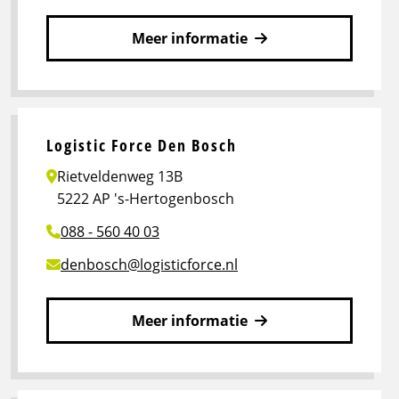
Meer informatie
Lees
meer
over
Logistic
Logistic Force Den Bosch
Force
Rietveldenweg 13B
Breda
5222 AP 's-Hertogenbosch
088 - 560 40 03
denbosch@logisticforce.nl
Meer informatie
Lees
meer
over