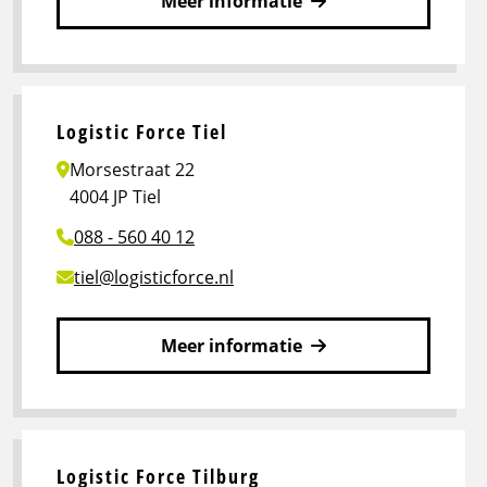
Meer informatie
Lees
meer
over
Logistic
Logistic Force Tiel
Force
Morsestraat 22
Rotterdam
4004 JP Tiel
088 - 560 40 12
tiel@logisticforce.nl
Meer informatie
Lees
meer
over
Logistic
Logistic Force Tilburg