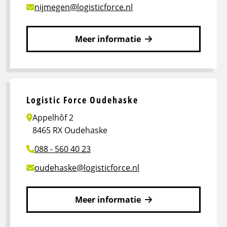
nijmegen@logisticforce.nl
Meer informatie
Lees
meer
over
Logistic
Logistic Force Oudehaske
Force
Appelhôf 2
Nijmegen
8465 RX Oudehaske
088 - 560 40 23
oudehaske@logisticforce.nl
Meer informatie
Lees