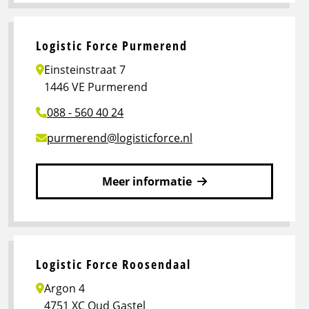
meer
over
Logistic
Logistic Force Purmerend
Force
Einsteinstraat 7
Oudehaske
1446 VE Purmerend
088 - 560 40 24
purmerend@logisticforce.nl
Meer informatie
Lees
meer
over
Logistic
Logistic Force Roosendaal
Force
Argon 4
Purmerend
4751 XC Oud Gastel