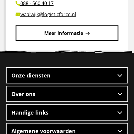
088 - 560 40 17
waalwijk@logisticforce.nl
Meer informatie
Lees
meer
Site
over
footer
Logistic
Force
Onze diensten
Waalwijk
Over ons
Handige links
Algemene voorwaarden