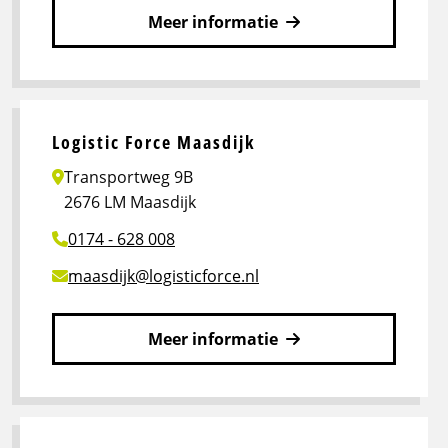
Meer informatie
Lees
meer
over
Logistic
Logistic Force Maasdijk
Force
Transportweg 9B
Groningen
2676 LM Maasdijk
0174 - 628 008
maasdijk@logisticforce.nl
Meer informatie
Lees
meer
over