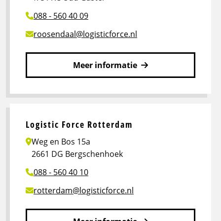
088 - 560 40 09
roosendaal@logisticforce.nl
Meer informatie
Lees
meer
over
Logistic
Logistic Force Rotterdam
Force
Weg en Bos 15a
Roosendaal
2661 DG Bergschenhoek
088 - 560 40 10
rotterdam@logisticforce.nl