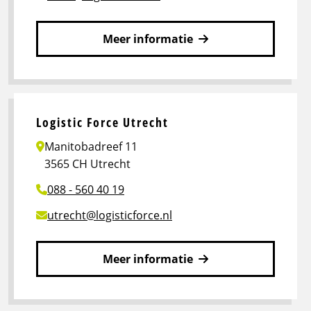
Meer informatie
Lees
meer
over
Logistic
Logistic Force Utrecht
Force
Manitobadreef 11
Uden
3565 CH Utrecht
088 - 560 40 19
utrecht@logisticforce.nl
Meer informatie
Lees
meer