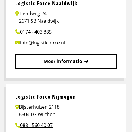
Logistic
Logistic Force Naaldwijk
Force
Tiendweg 24
Maasdijk
2671 SB Naaldwijk
0174 - 403 885
info@logisticforce.nl
Meer informatie
Lees
meer
over
Logistic
Logistic Force Nijmegen
Force
Bijsterhuizen 2118
Naaldwijk
6604 LG Wijchen
088 - 560 40 07