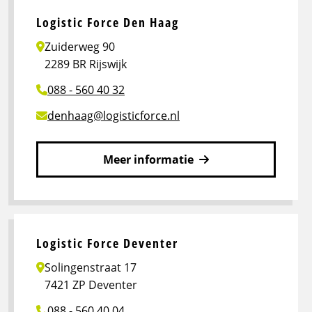
Logistic
Logistic Force Den Haag
Force
Zuiderweg 90
Den
2289 BR Rijswijk
Bosch
088 - 560 40 32
denhaag@logisticforce.nl
Meer informatie
Lees
meer
over
Logistic
Logistic Force Deventer
Force
Solingenstraat 17
Den
7421 ZP Deventer
Haag
088 - 560 40 04