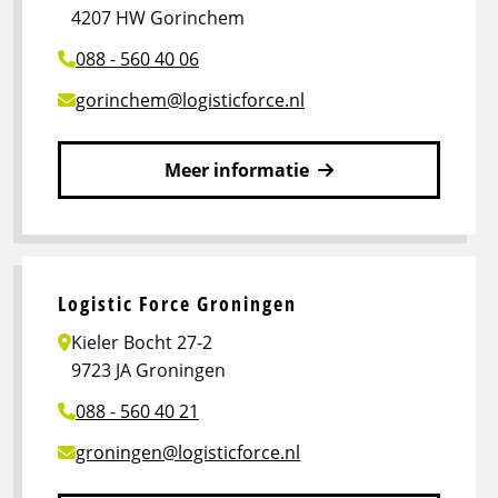
4207 HW Gorinchem
088 - 560 40 06
gorinchem@logisticforce.nl
Meer informatie
Lees
meer
over
Logistic
Logistic Force Groningen
Force
Kieler Bocht 27-2
Gorinchem
9723 JA Groningen
088 - 560 40 21
groningen@logisticforce.nl