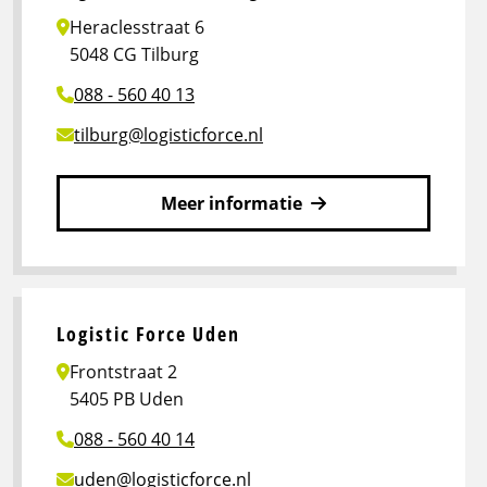
Force
Heraclesstraat 6
Tiel
5048 CG Tilburg
088 - 560 40 13
tilburg@logisticforce.nl
Meer informatie
Lees
meer
over
Logistic
Logistic Force Uden
Force
Frontstraat 2
Tilburg
5405 PB Uden
088 - 560 40 14
uden@logisticforce.nl