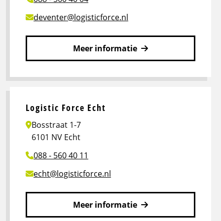
deventer@logisticforce.nl
Meer informatie
Lees
meer
over
Logistic
Logistic Force Echt
Force
Bosstraat 1-7
Deventer
6101 NV Echt
088 - 560 40 11
echt@logisticforce.nl
Meer informatie