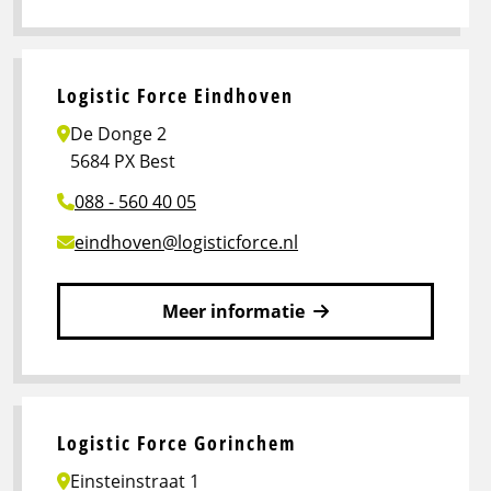
Lees
meer
over
Logistic
Logistic Force Eindhoven
Force
De Donge 2
Echt
5684 PX Best
088 - 560 40 05
eindhoven@logisticforce.nl
Meer informatie
Lees
meer
over
Logistic
Logistic Force Gorinchem
Force
Einsteinstraat 1
Eindhoven