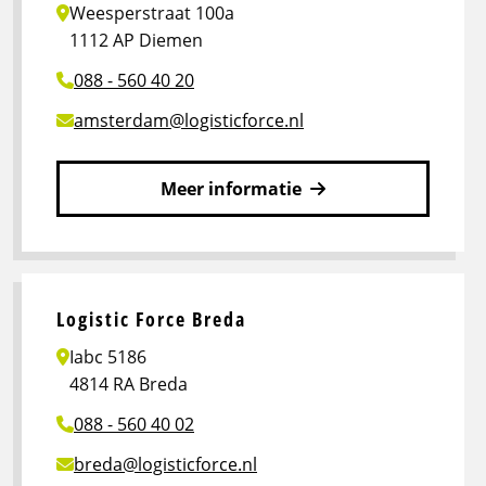
Weesperstraat 100a
1112 AP Diemen
088 - 560 40 20
amsterdam@logisticforce.nl
Meer informatie
Lees
meer
over
Logistic
Logistic Force Breda
Force
Iabc 5186
Amsterdam
4814 RA Breda
088 - 560 40 02
breda@logisticforce.nl