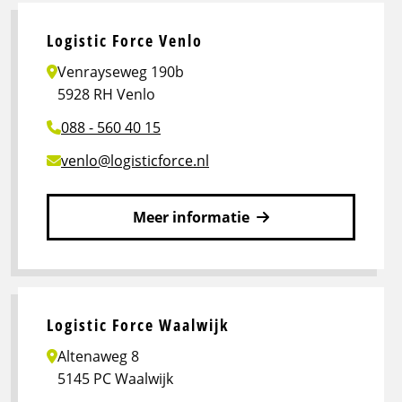
over
Logistic
Logistic Force Venlo
Force
Venrayseweg 190b
Utrecht
5928 RH Venlo
088 - 560 40 15
venlo@logisticforce.nl
Meer informatie
Lees
meer
over
Logistic
Logistic Force Waalwijk
Force
Altenaweg 8
Venlo
5145 PC Waalwijk