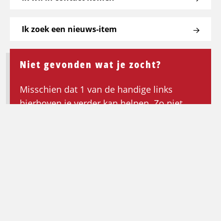
Ik zoek een nieuws-item
Niet gevonden wat je zocht?
Misschien dat 1 van de handige links
hierboven je verder kan helpen. Zo niet,
keer dan terug naar de homepagina om de
zoektocht opnieuw te beginnen.
Ga terug naar de homepagina