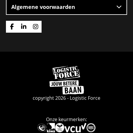
Algemene voorwaarden
Ga
Ga
Ga
naar
naar
naar
Facebook
Linkedin
Instagram
Ga
naar
de
homepage
copyright 2026 - Logistic Force
Onze keurmerken:
Deze