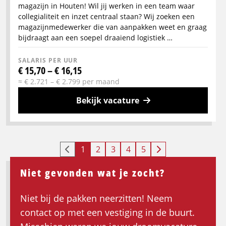
magazijn in Houten! Wil jij werken in een team waar
collegialiteit en inzet centraal staan? Wij zoeken een
magazijnmedewerker die van aanpakken weet en graag
bijdraagt aan een soepel draaiend logistiek …
SALARIS PER UUR
€ 15,70 – € 16,15
≈ € 2.721 – € 2.799 per maand
Bekijk vacature
Meer
info
over
1
2
3
4
5
Logistiekmedewerker
Houten
Niet gevonden wat je zocht?
Niet bij de pakken neerzitten! Neem
contact op met een vestiging in de buurt.