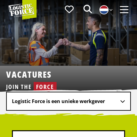
Logistic
Favorieten
Zoeken
Force
Menu
VACATURES
JOIN THE
FORCE
Logistic Force is een unieke werkgever