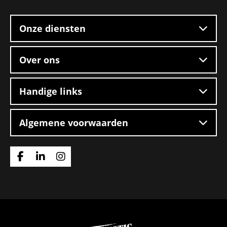
footer
Onze diensten
Over ons
Handige links
Algemene voorwaarden
Ga
Ga
Ga
naar
naar
naar
Facebook
Linkedin
Instagram