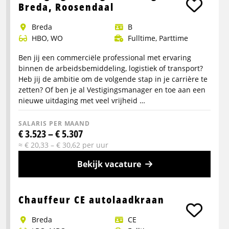
over
Breda, Roosendaal
Chauffeur
Breda
B
CE
HBO, WO
Fulltime, Parttime
kooiaap
Ben jij een commerciële professional met ervaring
binnen de arbeidsbemiddeling, logistiek of transport?
Heb jij de ambitie om de volgende stap in je carrière te
zetten? Of ben je al Vestigingsmanager en toe aan een
nieuwe uitdaging met veel vrijheid …
SALARIS PER MAAND
€ 3.523 – € 5.307
≈ € 20,33 – € 30,62 per uur
Bekijk vacature
Meer
info
Chauffeur CE autolaadkraan
over
Breda
CE
Vestigingsmanager