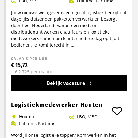
LBO, MBO
Fulltime, Parttime
Jouw nieuwe werkgever is een groot logistiek bedrijf dat
dagelijks duizenden pakketten verwerkt en bezorgt
door heel Nederland. Vanuit een modern
distributiepunt werken chauffeurs en logistieke
medewerkers samen om klanten iedere dag op tijd te
bedienen. Je komt terecht in …
SALARIS PER UUR
€ 15,72
≈ € 2.725 per maand
Bekijk vacature
Meer
info
Logistiekmedewerker Houten
over
Houten
LBO, MBO
Chauffeur
Fulltime, Parttime
Rijbewijs
B
Word jij onze logistieke topper? Kom werken in het