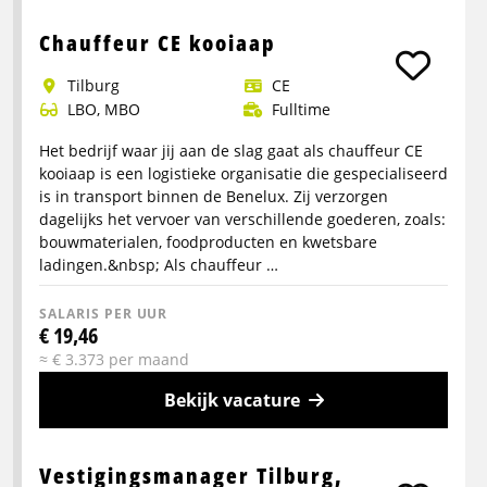
Meer
info
Chauffeur CE kooiaap
over
Tilburg
CE
Chauffeur
LBO, MBO
Fulltime
C/CE
verhuizingen
Het bedrijf waar jij aan de slag gaat als chauffeur CE
kooiaap is een logistieke organisatie die gespecialiseerd
is in transport binnen de Benelux. Zij verzorgen
dagelijks het vervoer van verschillende goederen, zoals:
bouwmaterialen, foodproducten en kwetsbare
ladingen.&nbsp; Als chauffeur …
SALARIS PER UUR
€ 19,46
≈ € 3.373 per maand
Bekijk vacature
Meer
info
Vestigingsmanager Tilburg,