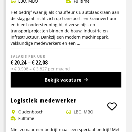
LBO, MBO
Fulltime
Tilburg,
Breda,
Het bedrijf waar jij als chauffeur CE autolaadkraan aan
Roosendaal
de slag gaat, richt zich op transport- en kraanverhuur
en biedt ondersteuning bij diverse hijs- en
transportprojecten binnen de bouw, industrie en
infrastructuur. Dankzij een modern machinepark,
vakkundige medewerkers en een …
SALARIS PER UUR
€ 20,24 – € 22,08
≈ € 3.508 – € 3.827 per maand
Bekijk vacature
Meer
info
Logistiek medewerker
over
Oudenbosch
LBO, MBO
Chauffeur
Fulltime
CE
autolaadkraan
Niet zomaar een bedrijf maar een speciaal bedrijf! Met