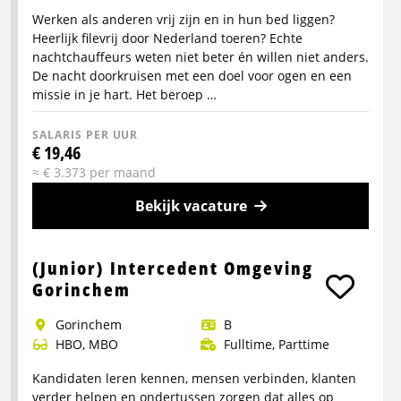
Werken als anderen vrij zijn en in hun bed liggen?
Heerlijk filevrij door Nederland toeren? Echte
nachtchauffeurs weten niet beter én willen niet anders.
De nacht doorkruisen met een doel voor ogen en een
missie in je hart. Het beroep …
SALARIS PER UUR
€ 19,46
≈ € 3.373 per maand
Bekijk vacature
Meer
info
(Junior) Intercedent Omgeving
over
Gorinchem
Pendelchauffeur
Gorinchem
B
(CE)
HBO, MBO
Fulltime, Parttime
-
nachtdienst
Kandidaten leren kennen, mensen verbinden, klanten
verder helpen en ondertussen zorgen dat alles op