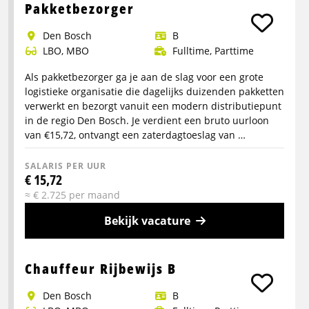
info
Pakketbezorger
over
Den Bosch
B
Mechanic
LBO, MBO
Fulltime, Parttime
Oisterwijk
Als pakketbezorger ga je aan de slag voor een grote
logistieke organisatie die dagelijks duizenden pakketten
verwerkt en bezorgt vanuit een modern distributiepunt
in de regio Den Bosch. Je verdient een bruto uurloon
van €15,72, ontvangt een zaterdagtoeslag van …
SALARIS PER UUR
€ 15,72
≈ € 2.725 per maand
Bekijk vacature
Meer
info
Chauffeur Rijbewijs B
over
Den Bosch
B
Pakketbezorger