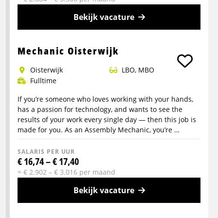
Bekijk vacature
Meer
info
Mechanic Oisterwijk
over
Oisterwijk
LBO, MBO
Chauffeur
Fulltime
c
en
If you’re someone who loves working with your hands,
ce
has a passion for technology, and wants to see the
(buitenlandse
results of your work every single day — then this job is
made for you. As an Assembly Mechanic, you’re …
ritten)
SALARIS PER UUR
€ 16,74 – € 17,40
≈ € 2.902 – € 3.016 per maand
Bekijk vacature
Meer