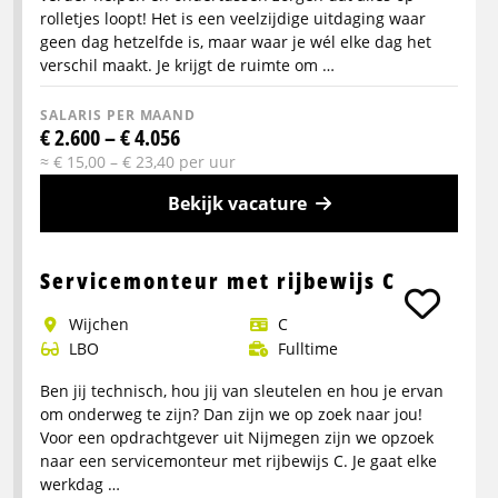
rolletjes loopt! Het is een veelzijdige uitdaging waar
geen dag hetzelfde is, maar waar je wél elke dag het
verschil maakt. Je krijgt de ruimte om …
SALARIS PER MAAND
€ 2.600 – € 4.056
≈ € 15,00 – € 23,40 per uur
Bekijk vacature
Meer
info
Servicemonteur met rijbewijs C
over
wijchen
C
(Junior)
LBO
Fulltime
Intercedent
Omgeving
Ben jij technisch, hou jij van sleutelen en hou je ervan
Gorinchem
om onderweg te zijn? Dan zijn we op zoek naar jou!
Voor een opdrachtgever uit Nijmegen zijn we opzoek
naar een servicemonteur met rijbewijs C. Je gaat elke
werkdag …