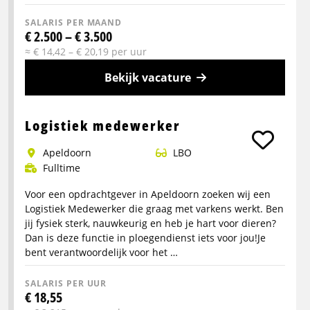
SALARIS PER MAAND
€ 2.500 – € 3.500
≈ € 14,42 – € 20,19 per uur
Bekijk vacature
Meer
info
Logistiek medewerker
over
Apeldoorn
LBO
Servicemonteur
Fulltime
met
rijbewijs
Voor een opdrachtgever in Apeldoorn zoeken wij een
C
Logistiek Medewerker die graag met varkens werkt. Ben
jij fysiek sterk, nauwkeurig en heb je hart voor dieren?
Dan is deze functie in ploegendienst iets voor jou!Je
bent verantwoordelijk voor het …
SALARIS PER UUR
€ 18,55