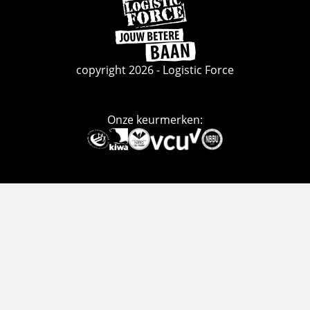
Ga
naar
de
homepage
copyright 2026 - Logistic Force
Onze keurmerken:
Deze
link
gaat
naar