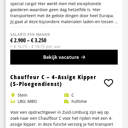
special cargo! Hier werkt men met exceptionele
goederen waardoor geen dag hetzelfde is. Hier
transporteert met de gekste dingen door heel Europa.
Jij gaat al deze bijzondere materialen laden-en lossen …
SALARIS PER MAAND
€ 2.900 – € 3.250
≈ € 16,73 – € 18,75 per uur
Bekijk vacature
Meer
info
Chauffeur C – 4-Assige Kipper
over
(5-Ploegendienst)
Logistiek
Stein
C
medewerker
LBO, MBO
Fulltime
Voor een opdrachtgever in Zuid-Limburg zijn wij op
zoek naar een Chauffeur C voor het rijden met een 4-
assige kipper. In deze functie verzorg je het transport