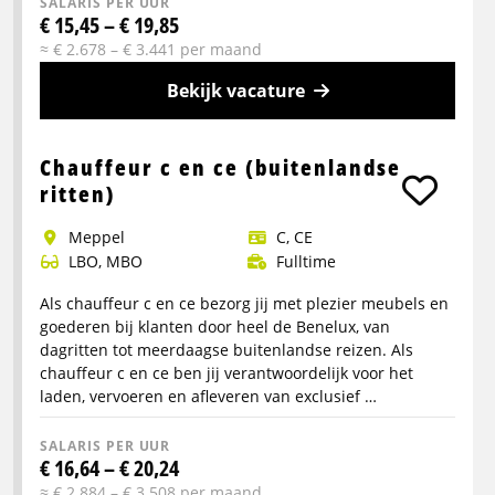
SALARIS PER UUR
€ 15,45 – € 19,85
≈ € 2.678 – € 3.441 per maand
Bekijk vacature
Meer
info
Chauffeur c en ce (buitenlandse
over
ritten)
Buschauffeur
Meppel
C, CE
treinstremmingen
LBO, MBO
Fulltime
Als chauffeur c en ce bezorg jij met plezier meubels en
goederen bij klanten door heel de Benelux, van
dagritten tot meerdaagse buitenlandse reizen. Als
chauffeur c en ce ben jij verantwoordelijk voor het
laden, vervoeren en afleveren van exclusief …
SALARIS PER UUR
€ 16,64 – € 20,24
≈ € 2.884 – € 3.508 per maand