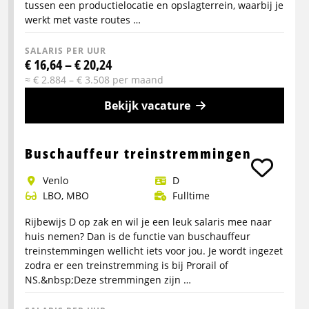
tussen een productielocatie en opslagterrein, waarbij je
werkt met vaste routes …
SALARIS PER UUR
€ 16,64 – € 20,24
≈ € 2.884 – € 3.508 per maand
Bekijk vacature
Meer
info
Buschauffeur treinstremmingen
over
Venlo
D
Chauffeur
LBO, MBO
Fulltime
C
–
Rijbewijs D op zak en wil je een leuk salaris mee naar
4-
huis nemen? Dan is de functie van buschauffeur
Assige
treinstemmingen wellicht iets voor jou. Je wordt ingezet
zodra er een treinstremming is bij Prorail of
Kipper
NS.&nbsp;Deze stremmingen zijn …
(5-
Ploegendienst)