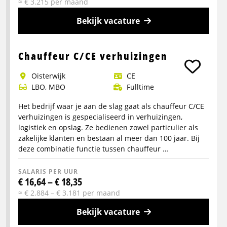
≈ € 3.215 per maand
Bekijk vacature
Meer
info
Chauffeur C/CE verhuizingen
over
Oisterwijk
CE
Logistiek
LBO, MBO
Fulltime
medewerker
Het bedrijf waar je aan de slag gaat als chauffeur C/CE
verhuizingen is gespecialiseerd in verhuizingen,
logistiek en opslag. Ze bedienen zowel particulier als
zakelijke klanten en bestaan al meer dan 100 jaar. Bij
deze combinatie functie tussen chauffeur …
SALARIS PER UUR
€ 16,64 – € 18,35
≈ € 2.884 – € 3.181 per maand
Bekijk vacature