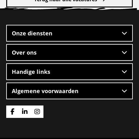
Reachtruckchauffeur
Site
–
footer
Day
Shift
Onze diensten
–
Helmond
Over ons
Handige links
Algemene voorwaarden
Ga
Ga
Ga
naar
naar
naar
Facebook
Linkedin
Instagram