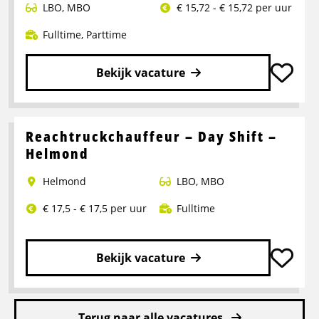
LBO
,
MBO
€ 15,72 - € 15,72 per uur
Fulltime
,
Parttime
Bekijk vacature
Lees
meer
over
Reachtruckchauffeur – Day Shift –
Pakketbezorger
Helmond
Helmond
LBO
,
MBO
€ 17,5 - € 17,5 per uur
Fulltime
Bekijk vacature
Lees
meer
Terug naar alle vacatures
over