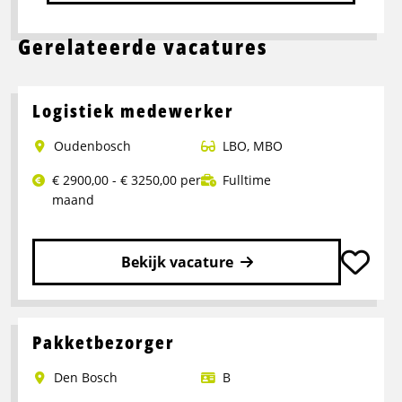
Gerelateerde vacatures
Logistiek medewerker
Oudenbosch
LBO
,
MBO
€ 2900,00 - € 3250,00 per
Fulltime
maand
Bekijk vacature
Lees
meer
over
Pakketbezorger
Logistiek
Den Bosch
B
medewerker