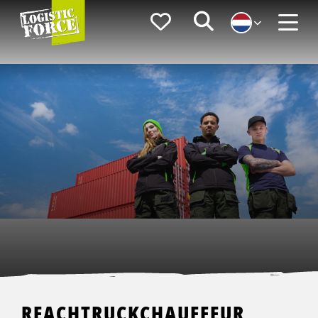
Logistic
Favorieten
Zoeken
Force
Menu
REACHTRUCKCHAUFFEUR