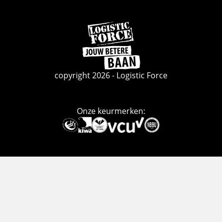
Ga
naar
de
homepage
copyright 2026 - Logistic Force
Onze keurmerken:
Deze
link
gaat
naar