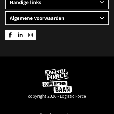
Handige links
Algemene voorwaarden
Ga
Ga
Ga
naar
naar
naar
Facebook
Linkedin
Instagram
Ga
naar
de
homepage
copyright 2026 - Logistic Force