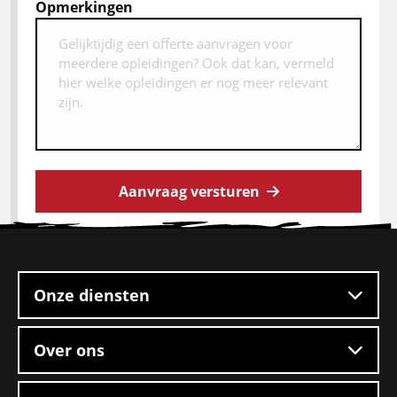
Opmerkingen
Aanvraag versturen
Site
footer
Onze diensten
Over ons