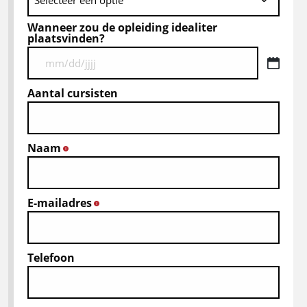
Wanneer zou de opleiding idealiter
plaatsvinden?
MM
slash
Aantal cursisten
DD
slash
JJJJ
Naam
*
E-mailadres
*
Telefoon