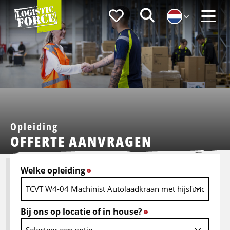
Logistic
Favorieten
Zoeken
Force
Menu
Opleiding
OFFERTE AANVRAGEN
Welke opleiding
*
Bij ons op locatie of in house?
*