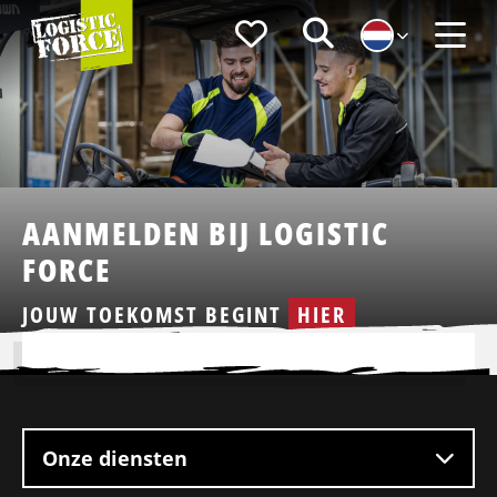
Logistic
Favorieten
Zoeken
Force
Menu
AANMELDEN BIJ LOGISTIC
FORCE
JOUW TOEKOMST BEGINT
HIER
Site
footer
Onze diensten