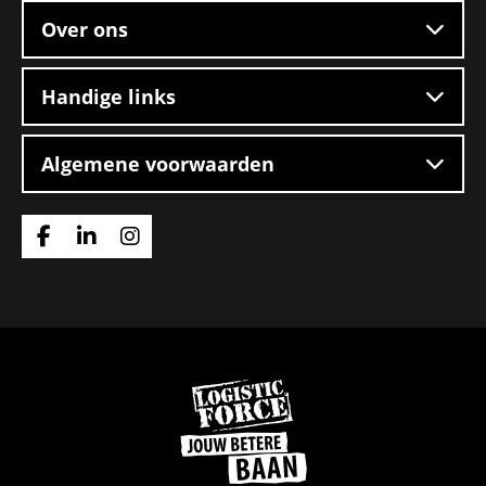
Over ons
Handige links
Algemene voorwaarden
Ga
Ga
Ga
naar
naar
naar
Facebook
Linkedin
Instagram
Ga
naar
de
homepage