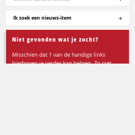
Ik zoek een nieuws-item
Niet gevonden wat je zocht?
Misschien dat 1 van de handige links
hierboven je verder kan helpen. Zo niet,
keer dan terug naar de homepagina om de
zoektocht opnieuw te beginnen.
Ga terug naar de homepagina