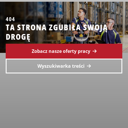
404
TA STRONA ZGUBIŁA SWOJĄ
DROGĘ
Zobacz nasze oferty pracy
Wyszukiwarka treści