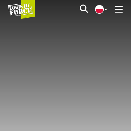
Logistic
Zoeken
Force
Menu
|
PL