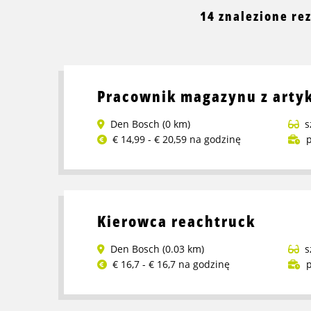
14 znalezione re
Pracownik magazynu z arty
Den Bosch (0 km)
s
€ 14,99 - € 20,59 na godzinę
p
Przeczytaj
więcej
o
Pracownik
Kierowca reachtruck
magazynu
z
Den Bosch (0.03 km)
s
artykułami
€ 16,7 - € 16,7 na godzinę
p
ogrodowymi
Przeczytaj
więcej