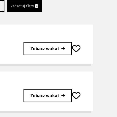
ę
Zresetuj filtry
Zobacz wakat
Zobacz wakat