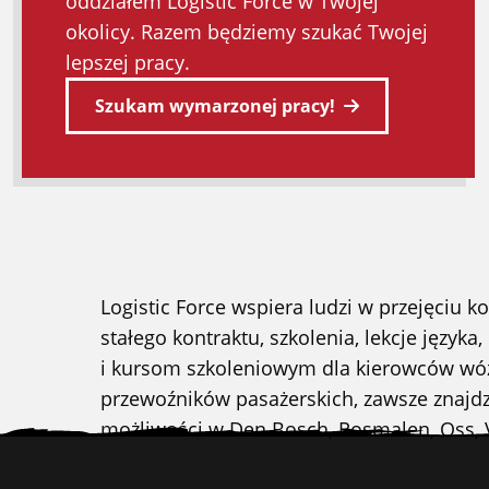
oddziałem Logistic Force w Twojej
okolicy. Razem będziemy szukać Twojej
lepszej pracy.
Szukam wymarzonej pracy!
Logistic Force wspiera ludzi w przejęciu
stałego kontraktu, szkolenia, lekcje język
i kursom szkoleniowym dla kierowców wózk
przewoźników pasażerskich, zawsze znajdzi
możliwości w Den Bosch, Rosmalen, Oss, Vl
Stopka