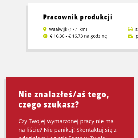
o
Pracownik
Pracownik produkcji
produkcyjny
Waalwijk (17.1 km)
s
€ 16,36 - € 16,73 na godzinę
p
Przeczytaj
więcej
o
Pracownik
produkcji
Nie znalazłeś/aś tego,
czego szukasz?
Czy Twojej wymarzonej pracy nie ma
na liście? Nie panikuj! Skontaktuj się z