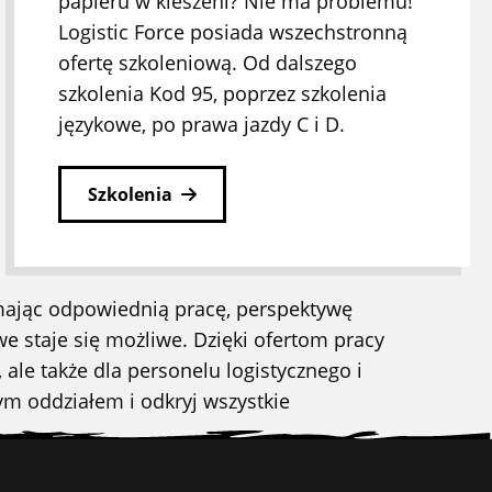
papieru w kieszeni? Nie ma problemu!
Logistic Force posiada wszechstronną
ofertę szkoleniową. Od dalszego
szkolenia Kod 95, poprzez szkolenia
językowe, po prawa jazdy C i D.
Szkolenia
 mając odpowiednią pracę, perspektywę
we staje się możliwe. Dzięki ofertom pracy
le także dla personelu logistycznego i
ym oddziałem i odkryj wszystkie