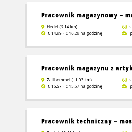
o
Kierowca
Pracownik magazynowy – ma
reachtruck
Hedel (6.14 km)
s
€ 14,99 - € 16,29 na godzinę
p
Przeczytaj
więcej
o
Pracownik
Pracownik magazynu z artyk
magazynowy
–
Zaltbommel (11.93 km)
s
magazyn
€ 15,57 - € 15,57 na godzinę
p
z
Przeczytaj
alkoholami
więcej
o
Pracownik
Pracownik techniczny – mos
magazynu
z