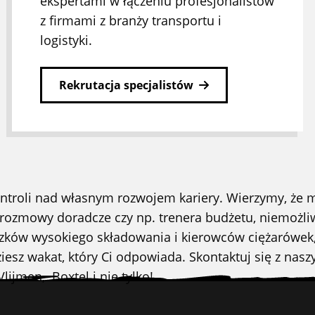
ekspertami w łączeniu profesjonalistów
z firmami z branży transportu i
logistyki.
Rekrutacja specjalistów
 kontroli nad własnym rozwojem kariery. Wierzymy, że
a, rozmowy doradcze czy np. trenera budżetu, niemożli
ów wysokiego składowania i kierowców ciężarówek, a
esz wakat, który Ci odpowiada. Skontaktuj się z nasz
ijmen, Boxtel i nie tylko!