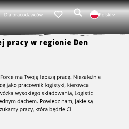
Zoeken
Faworyci
Dla pracodawców
Polski
ej pracy w regionie Den
popularni pracodawcy
praca w ID Logistics
c Force ma Twoją lepszą pracę. Niezależnie
praca w Simon Loos
cę jako pracownik logistyki, kierowca
 wózka wysokiego składowania, Logistic
praca w Albert Keijzer
jednym dachem. Powiedz nam, jakie są
zukamy pracy, która będzie Ci