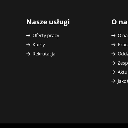
witryny
Nasze usługi
O na
Oferty pracy
O na
Kursy
Prac
Rekrutacja
Oddz
Zesp
Aktu
Jako