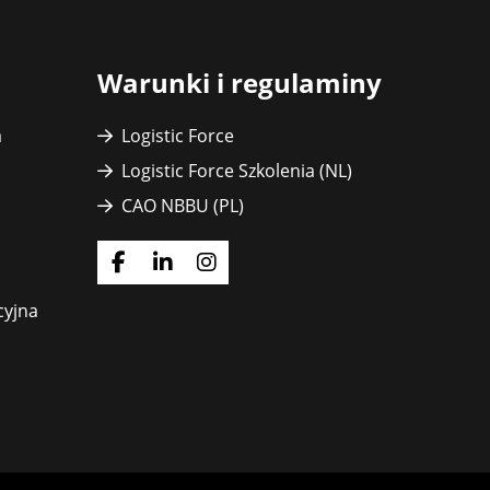
Warunki i regulaminy
a
Logistic Force
Logistic Force Szkolenia (NL)
CAO NBBU (PL)
Idź
Idź
Idź
do
do
do
cyjna
strony
strony
strony
Facebook
LinkedIn
Instagram