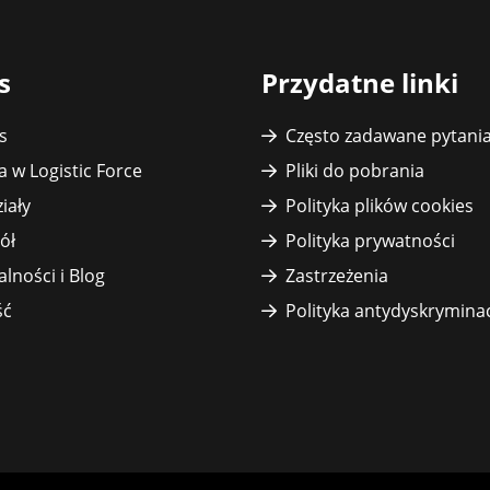
s
Przydatne linki
s
Często zadawane pytani
a w Logistic Force
Pliki do pobrania
iały
Polityka plików cookies
ół
Polityka prywatności
alności i Blog
Zastrzeżenia
ść
Polityka antydyskrymina