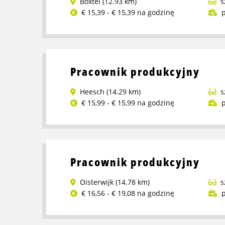
Boxtel (12.93 km)
s
artykułami
€ 15,39 - € 15,39 na godzinę
p
sanitarnymi
Przeczytaj
–
więcej
dzienna
o
zmiana
Pracownik
Pracownik produkcyjny
techniczny
–
Heesch (14.29 km)
s
moskitiery
€ 15,99 - € 15,99 na godzinę
p
Przeczytaj
więcej
o
Pracownik
Pracownik produkcyjny
produkcyjny
Oisterwijk (14.78 km)
s
€ 16,56 - € 19,08 na godzinę
p
Przeczytaj
więcej