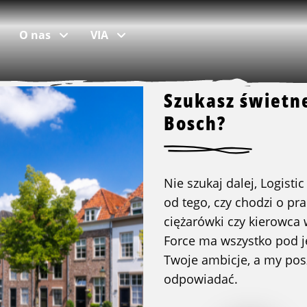
O nas
VIA
Szukasz świetn
Bosch?
popularne lokalizacje
Skontaktuj się
praca w Den Bosch
Oddziały i zespoły
Nie szukaj dalej, Logisti
praca w Rotterdamie
Pokaż mapę
od tego, czy chodzi o pra
ciężarówki czy kierowca
praca w Tiel
Praca w Logistic Force
Force ma wszystko pod 
praca w Tilburgu
Kontakt
Twoje ambicje, a my pos
praca w Waalwijku
Skargi
odpowiadać.