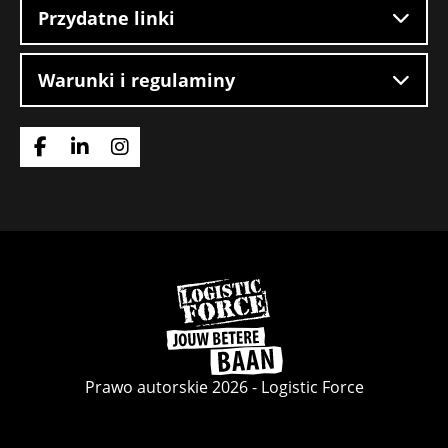
Przydatne linki
Warunki i regulaminy
Idź
Idź
Idź
do
do
do
strony
strony
strony
Facebook
LinkedIn
Instagram
Wróć
do
strony
głównej
Prawo autorskie 2026 - Logistic Force