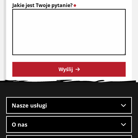
Jakie jest Twoje pytanie?
*
Wyślij
Stopka
witryny
Nasze usługi
O nas