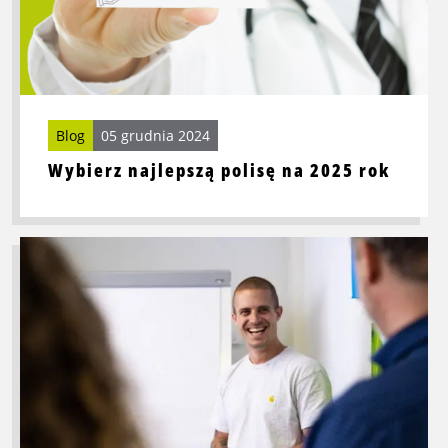
na
2025
rok
Blog
05 grudnia 2024
Wybierz najlepszą polisę na 2025 rok
Przeczytaj
więcej
o
Rozmowa
o
pracę
–
nasze
wskazówki