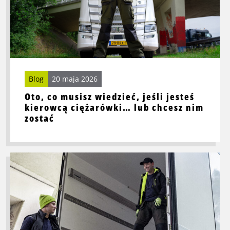
wiedzieć,
jeśli
jesteś
kierowcą
ciężarówki…
lub
chcesz
Blog
20 maja 2026
nim
Oto, co musisz wiedzieć, jeśli jesteś
zostać
kierowcą ciężarówki… lub chcesz nim
zostać
Przeczytaj
więcej
o
To
musisz
wiedzieć,