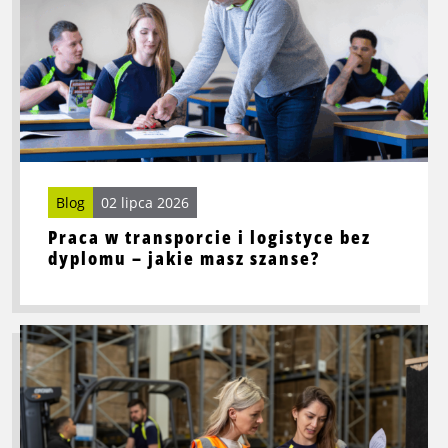
o
Praca
w
transporcie
i
logistyce
bez
dyplomu
–
Blog
02 lipca 2026
jakie
Praca w transporcie i logistyce bez
masz
dyplomu – jakie masz szanse?
szanse?
Przeczytaj
więcej
o
Szukasz
pracy