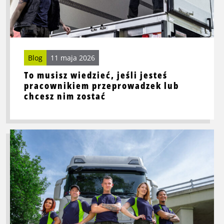
jeśli
jesteś
pracownikiem
przeprowadzek
lub
Blog
11 maja 2026
chcesz
nim
To musisz wiedzieć, jeśli jesteś
pracownikiem przeprowadzek lub
zostać
chcesz nim zostać
Przeczytaj
więcej
o
Jaka
jest
różnica
między
prawem