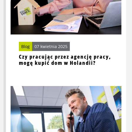
mogę
kupić
dom
w
Holandii?
Blog
07 kwietnia 2025
Czy pracując przez agencję pracy,
mogę kupić dom w Holandii?
Przeczytaj
więcej
o
Aplikuj
do
nas
w