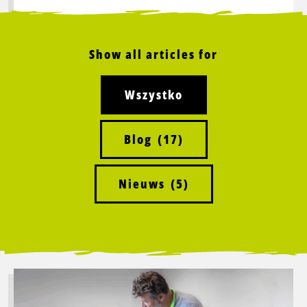
Show all articles for
Wszystko
Blog
(17)
Nieuws
(5)
Przeczytaj
więcej