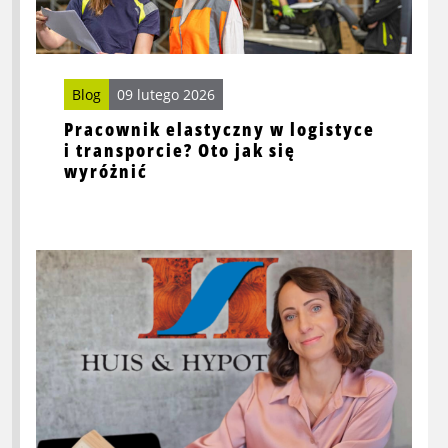
elastyczny
w
logistyce
i
Blog
09 lutego 2026
transporcie?
Pracownik elastyczny w logistyce
Oto
i transporcie? Oto jak się
jak
wyróżnić
się
wyróżnić
Przeczytaj
więcej
o
Czy
pracując
przez
agencję
pracy,