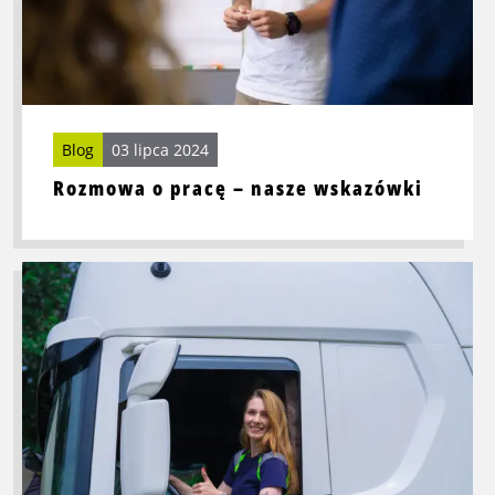
Blog
03 lipca 2024
Rozmowa o pracę – nasze wskazówki
Przeczytaj
więcej
o
To
powinieneś
wiedzieć
jako
pracownik
o