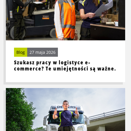
w
logistyce
e-
commerce?
Te
umiejętności
są
ważne.
Blog
27 maja 2026
Szukasz pracy w logistyce e-
commerce? Te umiejętności są ważne.
Przeczytaj
więcej
o
Oto,
co
musisz