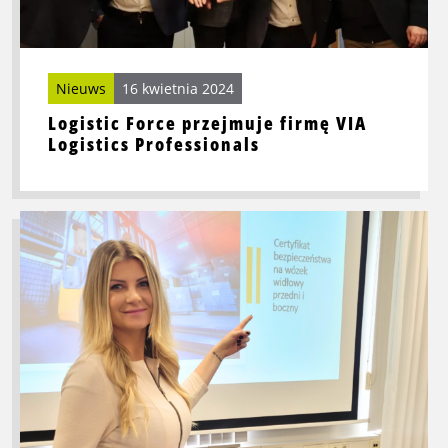
Logistics
Professionals
Nieuws
16 kwietnia 2024
Logistic Force przejmuje firmę VIA
Logistics Professionals
Przeczytaj
więcej
o
Lepsza
praca
Dalii