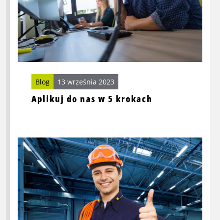
5
krokach
Blog
13 września 2023
Aplikuj do nas w 5 krokach
Przeczytaj
więcej
o
Certyfikat
VCA
–
klucz