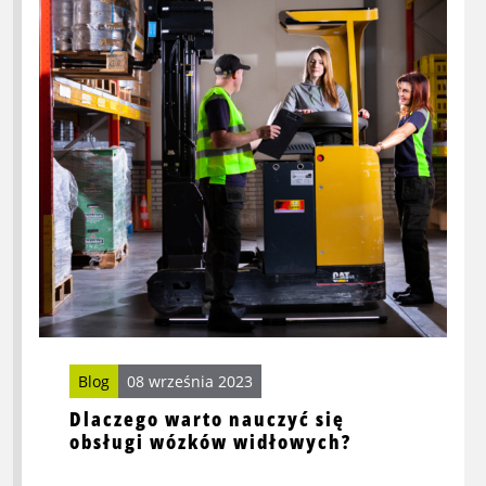
Dlaczego
warto
nauczyć
się
obsługi
wózków
widłowych?
Blog
08 września 2023
Dlaczego warto nauczyć się
obsługi wózków widłowych?