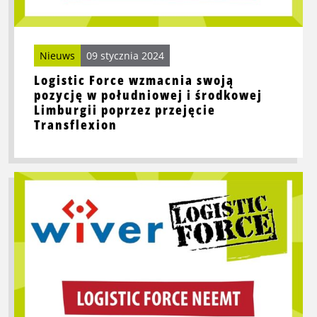
środkowej
Limburgii
poprzez
Nieuws
09 stycznia 2024
przejęcie
Transflexion
Logistic Force wzmacnia swoją
pozycję w południowej i środkowej
Limburgii poprzez przejęcie
Transflexion
Przeczytaj
więcej
o
Logistic
Force
wzmacnia
swoją
pozycję
w