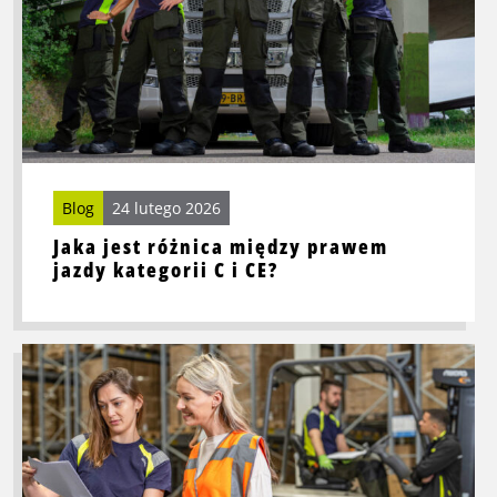
jazdy
kategorii
C
i
CE?
Blog
24 lutego 2026
Jaka jest różnica między prawem
jazdy kategorii C i CE?
Przeczytaj
więcej
o
Pracownik
elastyczny
w