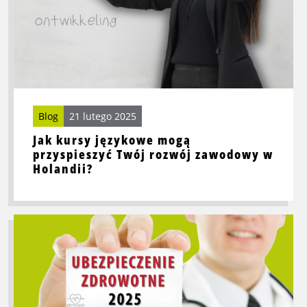
rozwój
zawodowy
w
Holandii?
Blog
21 lutego 2025
Jak kursy językowe mogą
przyspieszyć Twój rozwój zawodowy w
Holandii?
Przeczytaj
więcej
o
Wybierz
najlepszą
polisę