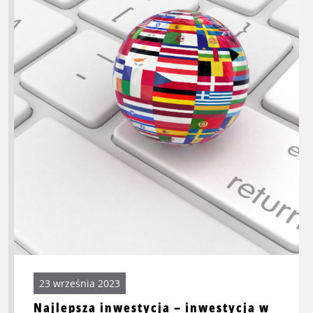
o
Najlepsza
inwestycja
–
inwestycja
w
siebie
23 września 2023
Najlepsza inwestycja – inwestycja w