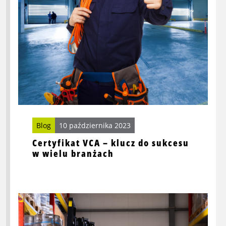
do
sukcesu
w
wielu
branżach
Blog
10 października 2023
Certyfikat VCA – klucz do sukcesu
w wielu branżach
Przeczytaj
więcej
o