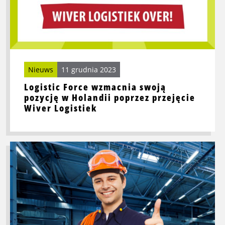
Holandii
poprzez
przejęcie
Wiver
Logistiek
Nieuws
11 grudnia 2023
Logistic Force wzmacnia swoją
pozycję w Holandii poprzez przejęcie
Wiver Logistiek
Przeczytaj
więcej
o
Certyfikat
VCA
–
klucz