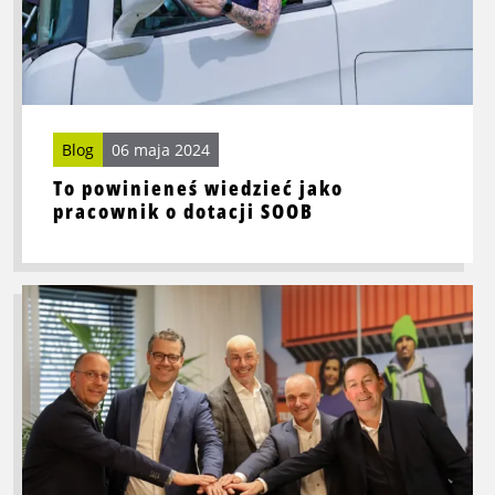
dotacji
SOOB
Blog
06 maja 2024
To powinieneś wiedzieć jako
pracownik o dotacji SOOB
Przeczytaj
więcej
o
Logistic
Force
przejmuje
firmę
VIA