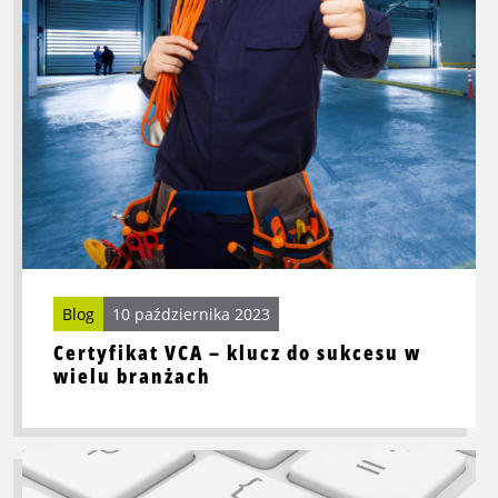
do
sukcesu
w
wielu
branżach
Blog
10 października 2023
Certyfikat VCA – klucz do sukcesu w
wielu branżach
Przeczytaj
więcej