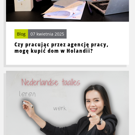
w
Holandii?
Blog
07 kwietnia 2025
Czy pracując przez agencję pracy,
mogę kupić dom w Holandii?
Przeczytaj
więcej
o
Jak
kursy
językowe
mogą
przyspieszyć
Twój