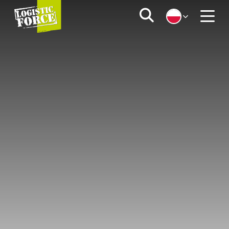
Logistic
Zoeken
Force
Menu
|
PL