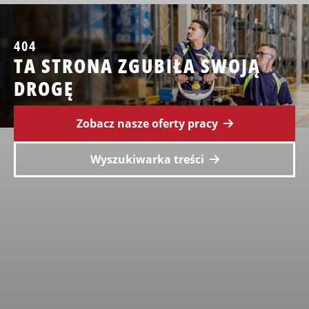
404
TA STRONA ZGUBIŁA SWOJĄ
DROGĘ
Zobacz nasze oferty pracy
Wyszukiwarka treści