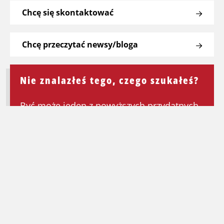
Chcę się skontaktować
Chcę przeczytać newsy/bloga
Nie znalazłeś tego, czego szukałeś?
Być może jeden z powyższych przydatnych
linków będzie mógł Ci pomóc. Jeśli nie,
wróć do strony głównej, aby ponownie
rozpocząć wyszukiwanie.
Wróć na stronę główną