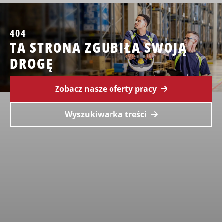
404
TA STRONA ZGUBIŁA SWOJĄ
DROGĘ
Zobacz nasze oferty pracy
Wyszukiwarka treści