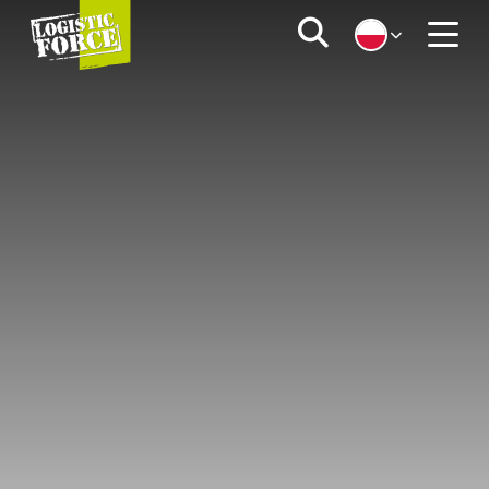
Logistic
Zoeken
Force
Menu
|
PL