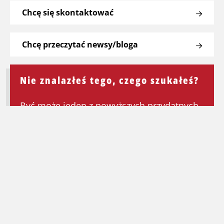
Chcę się skontaktować
Chcę przeczytać newsy/bloga
Nie znalazłeś tego, czego szukałeś?
Być może jeden z powyższych przydatnych
linków będzie mógł Ci pomóc. Jeśli nie,
wróć do strony głównej, aby ponownie
rozpocząć wyszukiwanie.
Wróć na stronę główną