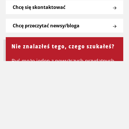
Chcę się skontaktować
Chcę przeczytać newsy/bloga
Nie znalazłeś tego, czego szukałeś?
Być może jeden z powyższych przydatnych
linków będzie mógł Ci pomóc. Jeśli nie,
wróć do strony głównej, aby ponownie
rozpocząć wyszukiwanie.
Wróć na stronę główną