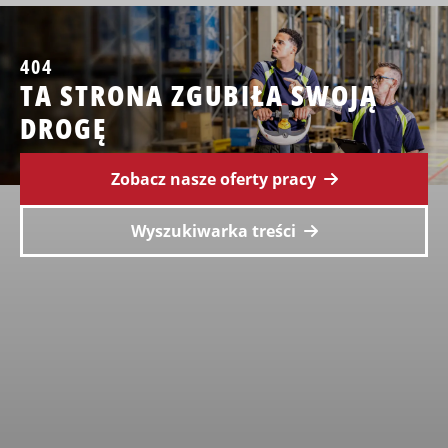
404
TA STRONA ZGUBIŁA SWOJĄ
DROGĘ
Zobacz nasze oferty pracy
Wyszukiwarka treści