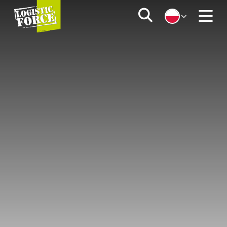
Logistic
Zoeken
Force
Menu
|
PL