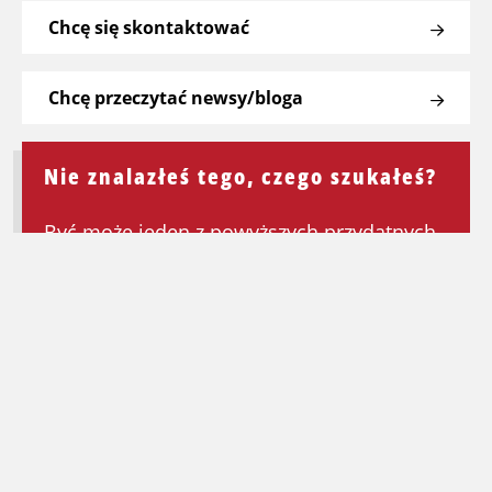
Chcę się skontaktować
Chcę przeczytać newsy/bloga
Nie znalazłeś tego, czego szukałeś?
Być może jeden z powyższych przydatnych
linków będzie mógł Ci pomóc. Jeśli nie,
wróć do strony głównej, aby ponownie
rozpocząć wyszukiwanie.
Wróć na stronę główną