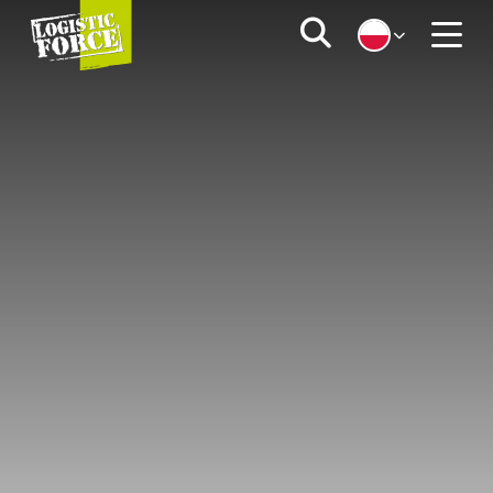
Logistic
Zoeken
Force
Menu
|
PL