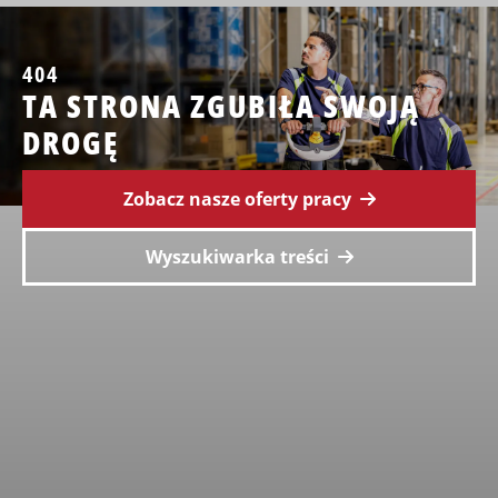
404
TA STRONA ZGUBIŁA SWOJĄ
DROGĘ
Zobacz nasze oferty pracy
Wyszukiwarka treści