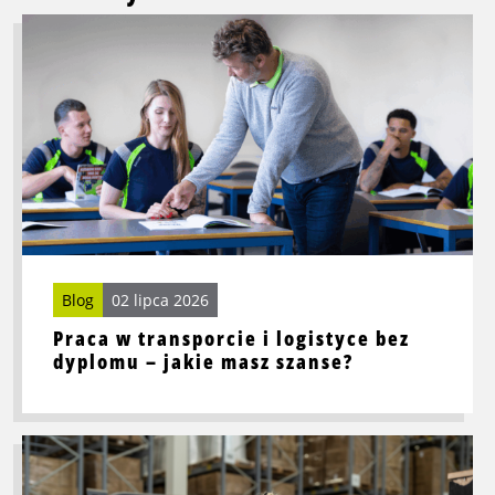
Przeczytaj
więcej
o
Praca
w
transporcie
i
logistyce
bez
dyplomu
–
Blog
02 lipca 2026
jakie
Praca w transporcie i logistyce bez
masz
dyplomu – jakie masz szanse?
szanse?
Przeczytaj
więcej