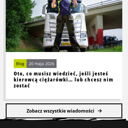
Oto,
co
musisz
wiedzieć,
jeśli
jesteś
kierowcą
ciężarówki…
lub
chcesz
Blog
20 maja 2026
nim
Oto, co musisz wiedzieć, jeśli jesteś
zostać
kierowcą ciężarówki… lub chcesz nim
zostać
Zobacz wszystkie wiadomości
Stopka