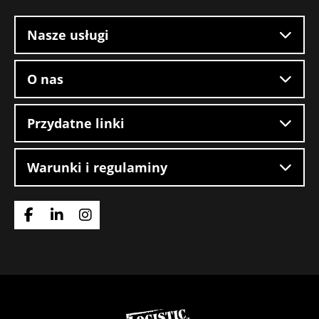
witryny
Nasze usługi
O nas
Przydatne linki
Warunki i regulaminy
Idź
Idź
Idź
do
do
do
strony
strony
strony
Facebook
LinkedIn
Instagram
Wróć