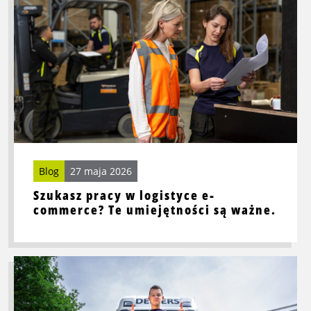
o
Szukasz
pracy
w
logistyce
e-
commerce?
Te
umiejętności
są
ważne.
Blog
27 maja 2026
Szukasz pracy w logistyce e-
commerce? Te umiejętności są ważne.
Przeczytaj
więcej
o