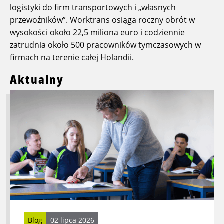
logistyki do firm transportowych i „własnych
przewoźników”. Worktrans osiąga roczny obrót w
wysokości około 22,5 miliona euro i codziennie
zatrudnia około 500 pracowników tymczasowych w
firmach na terenie całej Holandii.
Aktualny
Przeczytaj
więcej
o
Praca
w
transporcie
i
logistyce
bez
dyplomu
–
Blog
02 lipca 2026