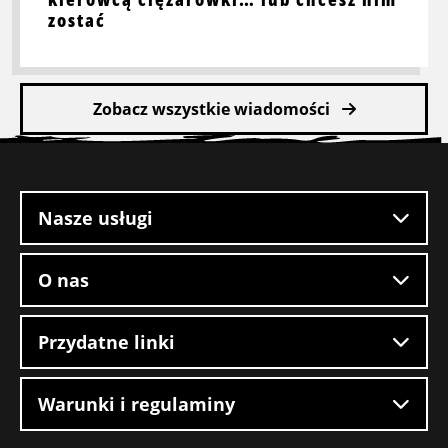
zostać
Zobacz wszystkie wiadomości
Stopka
witryny
Nasze usługi
O nas
Przydatne linki
Warunki i regulaminy