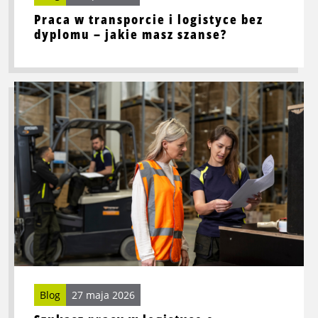
jakie
Praca w transporcie i logistyce bez
masz
dyplomu – jakie masz szanse?
szanse?
Przeczytaj
więcej
o
Szukasz
pracy
w
logistyce
e-
commerce?
Te
umiejętności
są
ważne.
Blog
27 maja 2026