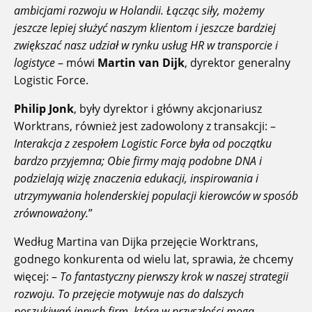
ambicjami rozwoju w Holandii. Łącząc siły, możemy
jeszcze lepiej służyć naszym klientom i jeszcze bardziej
zwiększać nasz udział w rynku usług HR w transporcie i
logistyce
– mówi
Martin van Dijk
, dyrektor generalny
Logistic Force.
Philip Jonk
, były dyrektor i główny akcjonariusz
Worktrans, również jest zadowolony z transakcji: –
Interakcja z zespołem Logistic Force była od początku
bardzo przyjemna; Obie firmy mają podobne DNA i
podzielają wizję znaczenia edukacji, inspirowania i
utrzymywania holenderskiej populacji kierowców w sposób
zrównoważony.
”
Według Martina van Dijka przejęcie Worktrans,
godnego konkurenta od wielu lat, sprawia, że ​​chcemy
więcej: –
To fantastyczny pierwszy krok w naszej strategii
rozwoju. To przejęcie motywuje nas do dalszych
poszukiwań innych firm, które w przyszłości mogą