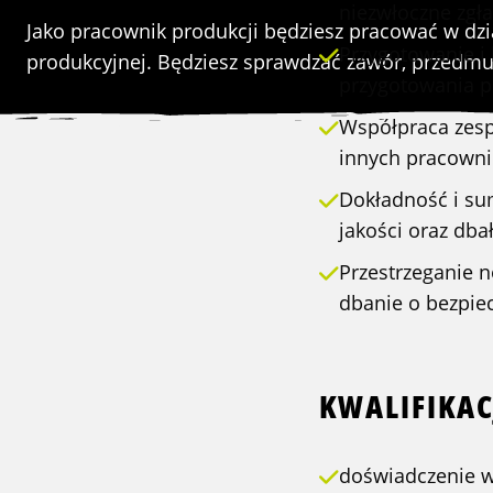
niezwłoczne zgł
Jako pracownik produkcji będziesz pracować w dzial
Przygotowanie i
produkcyjnej. Będziesz sprawdzać zawór, przedmuch
przygotowania p
Współpraca zesp
innych pracownik
Dokładność i su
jakości oraz db
Przestrzeganie 
dbanie o bezpie
KWALIFIKAC
doświadczenie w