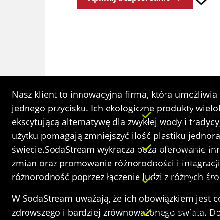
Pracownik 
Nasz klient to innowacyjna firma, która umożli
jednego przycisku. Ich ekologiczne produkty wielo
Obsługa linii pr
ekscytującą alternatywę dla zwykłej wody i trad
opakowaniami, p
użytku pomagają zmniejszyć ilość plastiku jednor
Zachowanie porz
świecie.SodaStream wykracza poza oferowanie inn
szczególnym uw
zmian oraz promowanie różnorodności i integrac
różnorodność poprzez łączenie ludzi z różnych śr
Bezpieczna obsł
bezpieczeństwa 
W SodaStream uważają, że ich obowiązkiem jest co
Kontrola jakości
zdrowszego i bardziej zrównoważonego świata. Do