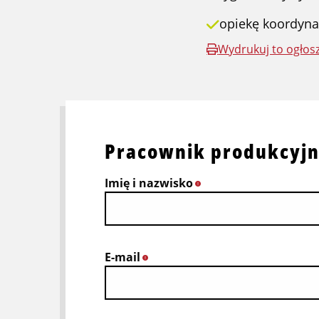
opiekę koordyn
Wydrukuj to ogłos
Pracownik produkcyj
Imię i nazwisko
*
E-mail
*