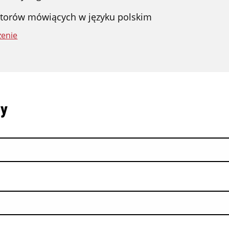
atorów mówiących w języku polskim
zenie
ny