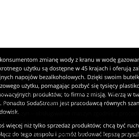
produkcji Soda Stream
wia konsumentom zmianę wody z kranu w wodę gazowan
krotnego użytku są dostępne w 45 krajach i oferują z
odukcyjnej – regularne uzupełnianie linii produkcyjne
ycyjnych napojów bezalkoholowych. Dzięki swoim bute
akowanie produktów oraz układanie gotowych wyrob
azowego użytku, pomagając pozbyć się tysięcy plastik
ądku – utrzymanie czystości i porządku w obszarze pr
owacyjnych produktów; to firma z misją. Wierzą w t
zględnieniem obsługiwanej maszyny.
ji. Ponadto SodaStream jest pracodawcą równych sza
odowisk.
uga maszyn – obsługiwanie maszyn zgodnie z proced
oraz standardami obowiązującymi w zakładzie pracy.
ś więcej niż tylko sprzedaż produktów; chcą być ruc
 i zgłaszanie usterek – monitorowanie procesów produ
łącz do tego zespołu i pomóż budować lepszą przyszł