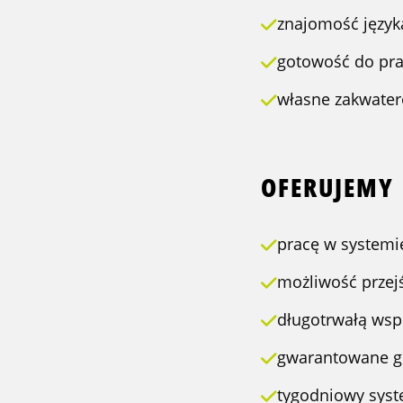
znajomość język
gotowość do prac
własne zakwater
OFERUJEMY
pracę w system
możliwość przejś
długotrwałą wsp
gwarantowane g
tygodniowy sys