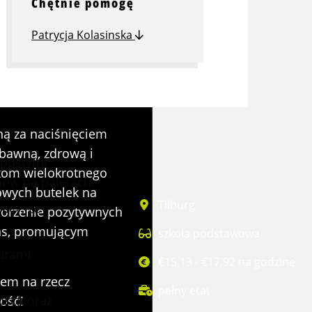
Chętnie pomogę
Patrycja Kolasinska
ą za naciśnięciem
abawną, zdrową i
j pustymi
lkom wielokrotnego
ów na paletach.
owych butelek na
Tilburg
acy, ze
worzenie pozytywnych
ns, promującym
szkoła podstawowa
urami
€15,13 - €17,92 na godzinę
hem na rzecz
pełny etat
kcji oraz
ość!