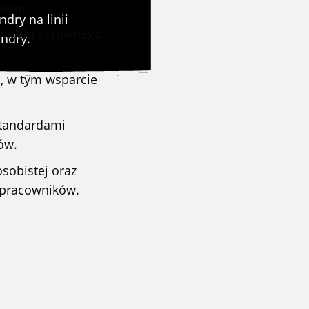
onemu.
dry na linii
 w celu sprawnego
indry.
.
, w tym wsparcie
standardami
ów.
sobistej oraz
ółpracowników.