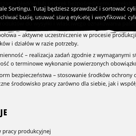
aszanie błędów lub usterek bezpośredniemu przełoż
e Sortingu. Tutaj będziesz sprawdzać i sortować cylin
 kompletowanie produktów – współpraca z zespołem
iwać butlę, usuwać starą etykietę i weryfikować cyl
roduktów do wysyłki i właściwego oznakowania palet
ołowa – aktywne uczestniczenie w procesie produkcji
ów i działów w razie potrzeby.
mienność – realizacja zadań zgodnie z wymaganymi 
ałość o terminowe wykonanie powierzonych obowiązk
norm bezpieczeństwa – stosowanie środków ochrony o
czne środowisko pracy zarówno dla siebie, jak i wsp
JE
 pracy produkcyjnej