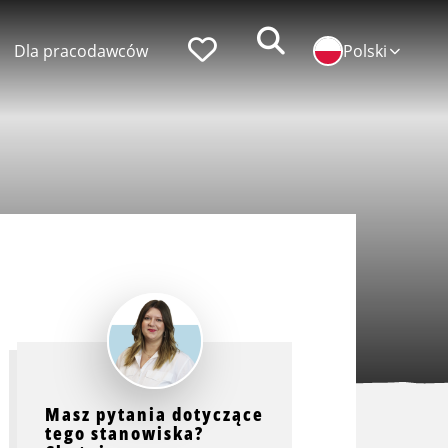
Zoeken
Faworyci
Dla pracodawców
Polski
popularni pracodawcy
praca w ID Logistics
praca w Simon Loos
praca w Albert Keijzer
Masz pytania dotyczące
tego stanowiska?