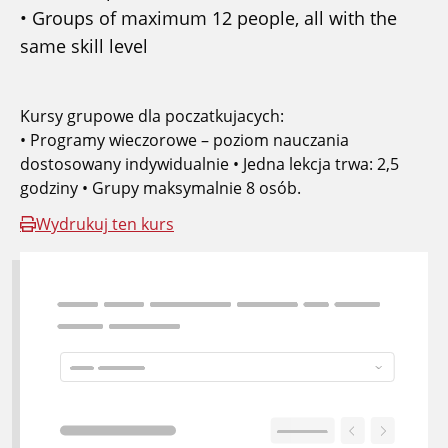
• Groups of maximum 12 people, all with the
same skill level
Kursy grupowe dla poczatkujacych:
• Programy wieczorowe – poziom nauczania
dostosowany indywidualnie • Jedna lekcja trwa: 2,5
godziny • Grupy maksymalnie 8 osób.
Wydrukuj ten kurs
Wybierz żądaną lokalizację i zarezerwuj to
szkolenie.
dostępne kursy
Pełny
-
Zapisz się do kolejki