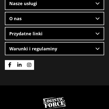
Nasze usługi
O nas
Przydatne linki
Warunki i regulaminy
Idź
Idź
Idź
do
do
do
strony
strony
strony
Facebook
LinkedIn
Instagram
Wróć
do