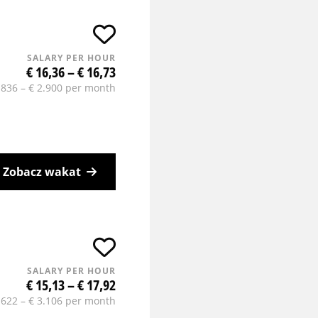
SALARY PER HOUR
€ 16,36 – € 16,73
.836 – € 2.900 per month
Zobacz wakat
SALARY PER HOUR
€ 15,13 – € 17,92
.622 – € 3.106 per month