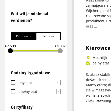
Nasz klient to
zajmująca się 
Wijchen pełni 
Wat wil je minimaal
realizowane są
verdienen?
produktów. Fir
oraz …
More
Per month
Per hour
info
about
€2.598
€4.032
Kierowca
Pracownik
logistyczny
Moerdijk
crossdock
pełny etat
Godziny tygodniowe
Szukasz stabil
doświadczenie 
pełny etat
41
Mamy ofertę dla
się w magazyn
niepełny etat
1
wymagających 
zlokalizowane
More
Certyfikaty