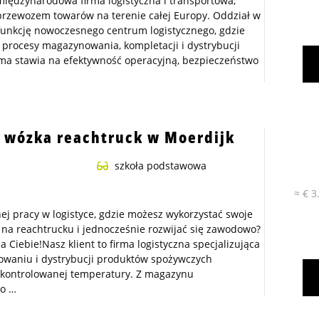
 międzynarodowa firma logistyczna i transportowa,
przewozem towarów na terenie całej Europy. Oddział w
funkcję nowoczesnego centrum logistycznego, gdzie
 procesy magazynowania, kompletacji i dystrybucji
ma stawia na efektywność operacyjną, bezpieczeństwo
 wózka reachtruck w Moerdijk
szkoła podstawowa
≈ € 3
nej pracy w logistyce, gdzie możesz wykorzystać swoje
na reachtrucku i jednocześnie rozwijać się zawodowo?
 Ciebie!Nasz klient to firma logistyczna specjalizująca
owaniu i dystrybucji produktów spożywczych
kontrolowanej temperatury. Z magazynu
go …