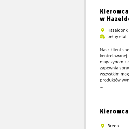
about
Kierowca
Pracownik
w Hazeld
produkcyjny
Soda
Hazeldonk
Stream
pełny etat
Nasz klient sp
kontrolowanej
magazynom zlo
zapewnia spraw
wszystkim mag
produktów wy
…
More
info
about
Kierowca
Kierowca
wózka
Breda
widłowego