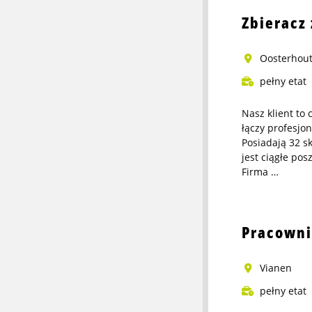
about
Zbieracz
Pracownik
magazynu
Oosterhou
pełny etat
Nasz klient to
łączy profesjo
Posiadają 32 s
jest ciągłe pos
Firma …
More
info
about
Pracowni
Zbieracz
zamówień
vianen
pełny etat