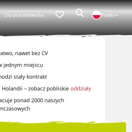
Zoeken
Faworyci
Dla pracodawców
Polski
 łatwo, nawet bez CV
popularni pracodawcy
ę w jednym miejscu
praca w ID Logistics
odzi stały kontrakt
praca w Simon Loos
 Holandii – zobacz pobliskie
oddziały
praca w Albert Keijzer
acuje ponad 2000 naszych
ymczasowych