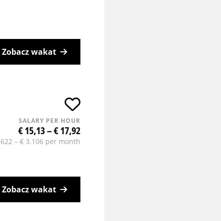
Zobacz wakat
SALARY PER HOUR
€ 15,13 – € 17,92
.622 – € 3.106 per month
Zobacz wakat