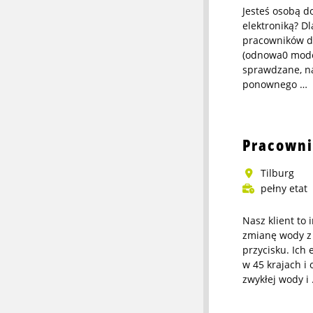
Jesteś osobą d
elektroniką? D
pracowników do
(odnowa0 mode
sprawdzane, n
ponownego …
More
info
about
Pracowni
Pracownik
Refurbish
Tilburg
pełny etat
Nasz klient to
zmianę wody z
przycisku. Ich
w 45 krajach i
zwykłej wody i
More
info