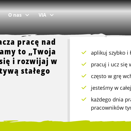
O nas
VIA
nacza pracę nad
wamy to „Twoja
aplikuj szybko i
popularne lokalizacje
Skontaktuj się
się i rozwijaj w
pracuj i ucz si
ktywą stałego
praca w Den Bosch
Oddziały i zespoły
często w grę wch
praca w Rotterdamie
Pokaż mapę
jesteśmy w całej
praca w Tiel
Praca w Logistic Force
każdego dnia pr
praca w Tilburgu
Kontakt
pracowników t
praca w Waalwijku
Skargi