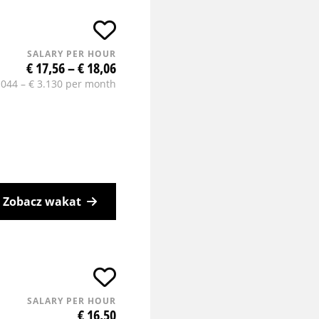
SALARY PER HOUR
€ 17,56 – € 18,06
.044 – € 3.130 per month
Zobacz wakat
SALARY PER HOUR
€ 16,50