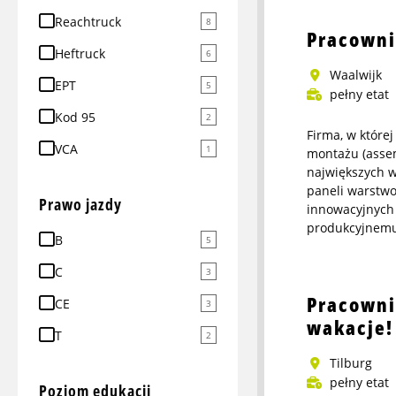
info
Reachtruck
8
about
Pracowni
Kierowca
Heftruck
6
wózka
Waalwijk
EPT
5
reachtruck
pełny etat
w
Kod 95
2
Moerdijk
Firma, w które
VCA
1
montażu (assem
największych 
paneli warstwo
Prawo jazdy
innowacyjnych
produkcyjnemu 
B
5
More
info
C
3
about
Pracowni
CE
3
Pracownik
wakacje!
produkcji
T
2
Tilburg
pełny etat
Poziom edukacji