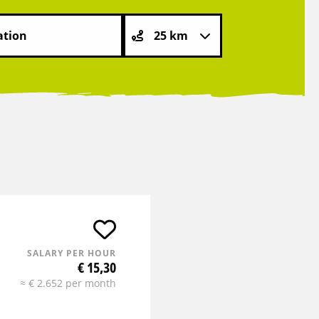
SALARY PER HOUR
€ 15,30
≈ € 2.652 per month