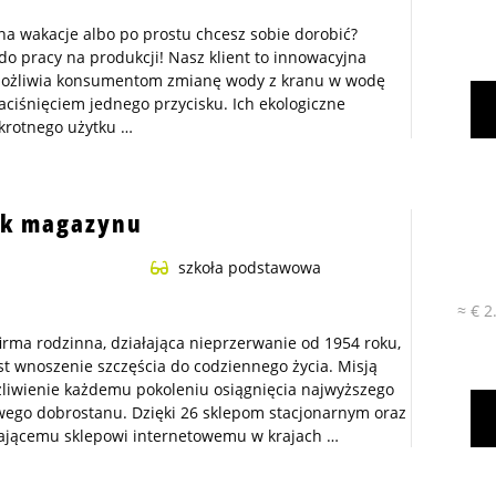
na wakacje albo po prostu chcesz sobie dorobić?
o pracy na produkcji! Nasz klient to innowacyjna
umożliwia konsumentom zmianę wody z kranu w wodę
ciśnięciem jednego przycisku. Ich ekologiczne
krotnego użytku …
ik magazynu
szkoła podstawowa
≈ € 2
firma rodzinna, działająca nieprzerwanie od 1954 roku,
est wnoszenie szczęścia do codziennego życia. Misją
żliwienie każdemu pokoleniu osiągnięcia najwyższego
ego dobrostanu. Dzięki 26 sklepom stacjonarnym oraz
łającemu sklepowi internetowemu w krajach …