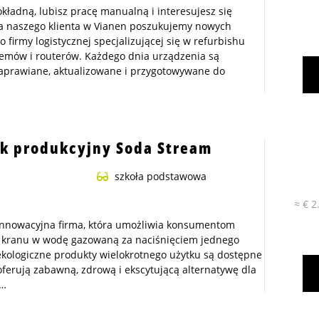
okładną, lubisz pracę manualną i interesujesz się
la naszego klienta w Vianen poszukujemy nowych
 firmy logistycznej specjalizującej się w refurbishu
mów i routerów. Każdego dnia urządzenia są
aprawiane, aktualizowane i przygotowywane do
k produkcyjny Soda Stream
szkoła podstawowa
≈ € 2
 innowacyjna firma, która umożliwia konsumentom
 kranu w wodę gazowaną za naciśnięciem jednego
 ekologiczne produkty wielokrotnego użytku są dostępne
 oferują zabawną, zdrową i ekscytującą alternatywę dla
 …