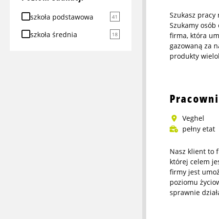
Szukasz pracy 
szkoła podstawowa
41
Szukamy osób d
szkoła średnia
18
firma, która 
gazowaną za na
produkty wielo
More
info
about
Pracown
Pracownik
produkcyjny
Veghel
-
pełny etat
praca
na
Nasz klient to 
której celem j
wakacje!
firmy jest umo
poziomu życiow
sprawnie dzia
More
info