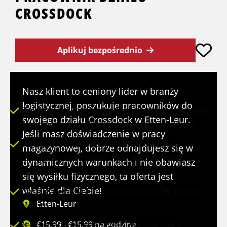
CROSSDOCK
Aplikuj bezpośrednio
STANOWISKO
Nasz klient to ceniony lider w branży
logistycznej, poszukuje pracowników do
Efektywne przygotowanie i wysyłka towarów
swojego działu Crossdock w Etten-Leur.
do odpowiednich klientów oraz lokalizacji
Jeśli masz doświadczenie w pracy
Oznaczanie, układanie, sztaplowanie i
magazynowej, dobrze odnajdujesz się w
zabezpieczanie palet, skanowanie oraz
dynamicznych warunkach i nie obawiasz
załadunek
się wysiłku fizycznego, ta oferta jest
właśnie dla Ciebie!
Obsługa wózka Heftruck (około 50% czasu
Etten-Leur
pracy)
Ręczne prace logistyczne, wymagające
€15,99 - €15,99 na godzinę