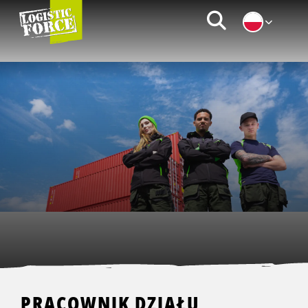
Logistic
Zoeken
Force
|
PL
PRACOWNIK DZIAŁU