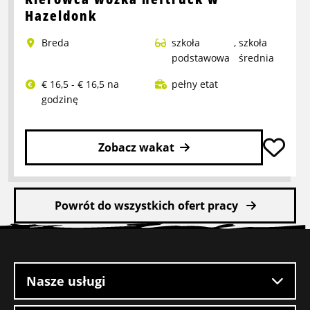
Pracownik
Hazeldonk
Refurbish
Breda
szkoła
,
szkoła
podstawowa
średnia
€ 16,5 - € 16,5 na
pełny etat
godzinę
Zobacz wakat
Przeczytaj
więcej
Powrót do wszystkich ofert pracy
o
Kierowca
Stopka
wózka
witryny
heftruck
w
Nasze usługi
Hazeldonk