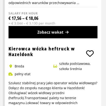
odpowiednich warunków przechowywania …
SALARY PER HOUR
€ 17,56 – € 18,06
≈ € 3.044 – € 3.130 per month
Zobacz wakat
More
info
Kierowca wózka heftruck w
about
Hazeldonk
Kierowca
szkoła podstawowa,
wózka
Breda
szkoła średnia
widłowego
pełny etat
reachtruck
w
Szukasz stabilnej pracy jako operator wózka widłowego?
Hazeldonk
Dołącz do zespołu naszego klienta w Hazeldonk!
Obsługiwać wózek widłowy przedni
(heftruck).Transportować palety na terenie
magazynu.Lokować towary w odpowiednich