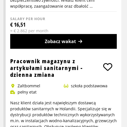
bezpieczeństwo żywności. WNasz klient ceni
współpracę, zaangażowanie oraz dbałość …
SALARY PER HOUR
€ 16,51
≈ € 2.862 per month
Zobacz wakat
More
info
Pracownik magazynu z
about
artykułami sanitarnymi -
Pracownik
dzienna zmiana
produkcji
Zaltbommel
szkoła podstawowa
pełny etat
Nasz klient działa jest największym dostawcą
produktów sanitarnych w Holandii. Specjalizuje się w
dystrybucji produktów technicznych wykorzystywanych
m.in. w instalacjach wodno-kanalizacyjnych, grzewczych
oraz sanitarnych. Obsługuje zarówno klientów