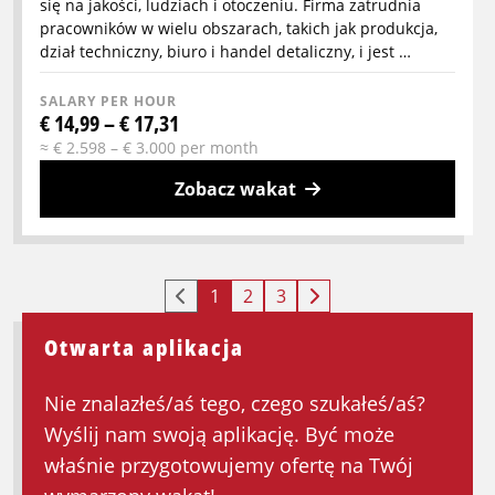
się na jakości, ludziach i otoczeniu. Firma zatrudnia
pracowników w wielu obszarach, takich jak produkcja,
dział techniczny, biuro i handel detaliczny, i jest …
SALARY PER HOUR
€ 14,99 – € 17,31
≈ € 2.598 – € 3.000 per month
Zobacz wakat
More
info
about
1
2
3
Pracownik
ekspedycji
Otwarta aplikacja
na
dwie
Nie znalazłeś/aś tego, czego szukałeś/aś?
zmiany
Wyślij nam swoją aplikację. Być może
w
właśnie przygotowujemy ofertę na Twój
przemyśle