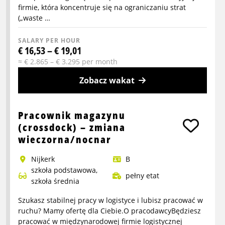
zmiana
firmie, która koncentruje się na ograniczaniu strat
(„waste …
SALARY PER HOUR
€ 16,53 – € 19,01
≈ € 2.865 – € 3.295 per month
Zobacz wakat
More
info
Pracownik magazynu
about
(crossdock) – zmiana
Kierowca
wieczorna/nocnar
reachtruck
Nijkerk
B
-
szkoła podstawowa,
praca
pełny etat
szkoła średnia
zmianowa
Szukasz stabilnej pracy w logistyce i lubisz pracować w
ruchu? Mamy ofertę dla Ciebie.O pracodawcyBędziesz
pracować w międzynarodowej firmie logistycznej