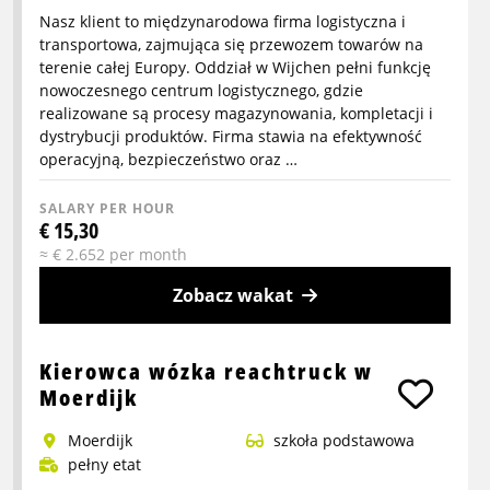
Nasz klient to międzynarodowa firma logistyczna i
transportowa, zajmująca się przewozem towarów na
terenie całej Europy. Oddział w Wijchen pełni funkcję
nowoczesnego centrum logistycznego, gdzie
realizowane są procesy magazynowania, kompletacji i
dystrybucji produktów. Firma stawia na efektywność
operacyjną, bezpieczeństwo oraz …
SALARY PER HOUR
€ 15,30
≈ € 2.652 per month
Zobacz wakat
More
info
Kierowca wózka reachtruck w
about
Moerdijk
Pracownik
Moerdijk
szkoła podstawowa
logistyczny
pełny etat
crossdock