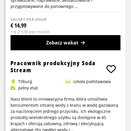
sprawdzane, naprawiane, aktualizowane i
przygotowywane do ponownego …
SALARY PER HOUR
€ 14,99
≈ € 2.598 per month
Zobacz wakat
More
info
Pracownik produkcyjny Soda
about
Stream
Pracownik
Tilburg
szkoła podstawowa
Refurbish
pełny etat
Nasz klient to innowacyjna firma, która umożliwia
konsumentom zmianę wody z kranu w wodę gazowaną
za naciśnięciem jednego przycisku. Ich ekologiczne
produkty wielokrotnego użytku są dostępne w 45
krajach i oferują zabawną, zdrową i ekscytującą
alternatywę dla zwykłej wody i …