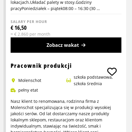
lokacjach.Układać palety w stosy.Godziny
pracyPoniedziałek – piątek08:00 – 16:30 (30 …
SALARY PER HOUR
€ 16,50
≈ € 2.860 per month
Zobacz wakat
More
info
Pracownik produkcji
about
szkoła podstawowa,
Kierowca
Molenschot
szkoła średnia
wózka
pełny etat
heftruck
w
Nasz klient to renomowana, rodzinna firma z
Hazeldonk
Molenschot specjalizująca się w produkcji wysokiej
jakości serów. Od lat dostarczamy nasze produkty
lokalnym sklepom, restauracjom oraz klientom
indywidualnym, stawiając na świeżość, smak i