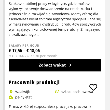
Szukasz stabilnej pracy w logistyce, gdzie możesz
wykorzystać swoje doświadczenie na reachtrucku i
jednocześnie rozwijać się zawodowo? Mamy ofertę dla
Ciebie!Nasz klient to firma logistyczna specjalizująca się
w magazynowaniu i dystrybucji produktów spożywczych
wymagających kontrolowanej temperatury. Z magazynu
zlokalizowanego …
SALARY PER HOUR
€ 17,56 – € 18,06
≈ € 3.044 – € 3.130 per month
Zobacz wakat
More
info
Pracownik produkcji
about
Waalwijk
szkoła podstawowa
Kierowca
pełny etat
wózka
reachtruck
Firma, w której rozpoczniesz pracę jako pracownik