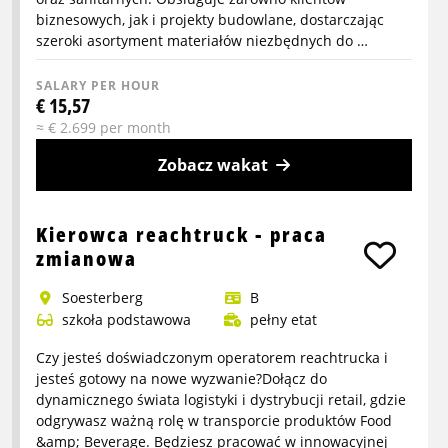
biznesowych, jak i projekty budowlane, dostarczając
szeroki asortyment materiałów niezbędnych do …
SALARY PER HOUR
€ 15,57
≈ € 2.699 per month
Zobacz wakat
More
info
Kierowca reachtruck - praca
about
zmianowa
Pracownik
Soesterberg
B
magazynu
szkoła podstawowa
pełny etat
z
artykułami
Czy jesteś doświadczonym operatorem reachtrucka i
sanitarnymi
jesteś gotowy na nowe wyzwanie?Dołącz do
dynamicznego świata logistyki i dystrybucji retail, gdzie
-
odgrywasz ważną rolę w transporcie produktów Food
dzienna
&amp; Beverage. Będziesz pracować w innowacyjnej