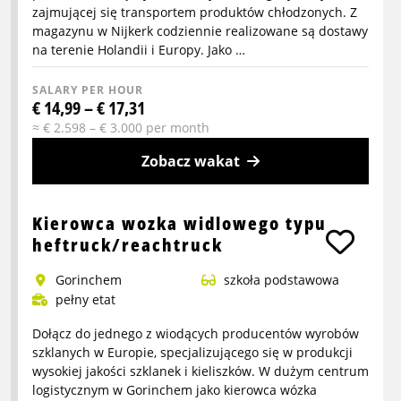
zajmującej się transportem produktów chłodzonych. Z
magazynu w Nijkerk codziennie realizowane są dostawy
na terenie Holandii i Europy. Jako …
SALARY PER HOUR
€ 14,99 – € 17,31
≈ € 2.598 – € 3.000 per month
Zobacz wakat
More
info
Kierowca wozka widlowego typu
about
heftruck/reachtruck
Pracownik
Gorinchem
szkoła podstawowa
magazynu
pełny etat
(crossdock)
–
Dołącz do jednego z wiodących producentów wyrobów
zmiana
szklanych w Europie, specjalizującego się w produkcji
wysokiej jakości szklanek i kieliszków. W dużym centrum
wieczorna/nocnar
logistycznym w Gorinchem jako kierowca wózka