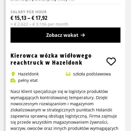
SALARY PER HOUR
€ 15,13 – € 17,92
≈ € 2.622 – € 3.106 per month
Zobacz wakat
More
info
Kierowca wózka widłowego
about
reachtruck w Hazeldonk
Pracownik
Hazeldonk
szkoła podstawowa
produkcyjny
pełny etat
Soda
Stream
Nasz klient specjalizuje się w logistyce produktów
wymagających kontrolowanej temperatury. Dzięki
nowoczesnym rozwiązaniom i magazynom
zlokalizowanym w strategicznych punktach Holandii
zapewnia sprawną obsługę logistyczną. Firma zajmuje
się przede wszystkim magazynowaniem żywności,
warzyw, owoców oraz innych produktów wymagających