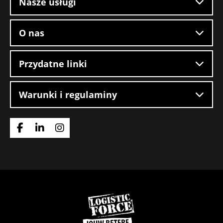
Nasze usługi
O nas
Przydatne linki
Warunki i regulaminy
Idź
Idź
Idź
do
do
do
strony
strony
strony
Facebook
LinkedIn
Instagram
Wróć
do