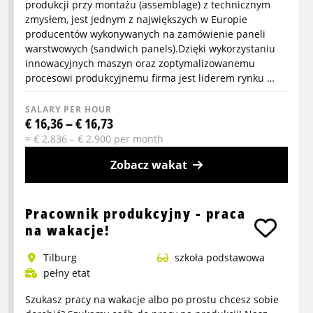
w
produkcji przy montażu (assemblage) z technicznym
Moerdijk
zmysłem, jest jednym z największych w Europie
producentów wykonywanych na zamówienie paneli
warstwowych (sandwich panels).Dzięki wykorzystaniu
innowacyjnych maszyn oraz zoptymalizowanemu
procesowi produkcyjnemu firma jest liderem rynku …
SALARY PER HOUR
€ 16,36 – € 16,73
≈ € 2.836 – € 2.900 per month
Zobacz wakat
More
info
Pracownik produkcyjny - praca
about
na wakacje!
Pracownik
Tilburg
szkoła podstawowa
produkcji
pełny etat
Szukasz pracy na wakacje albo po prostu chcesz sobie