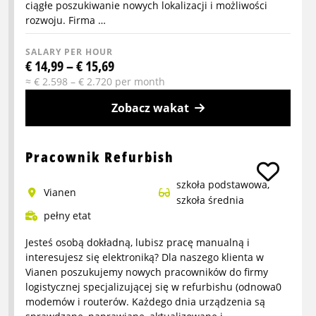
ciągłe poszukiwanie nowych lokalizacji i możliwości
rozwoju. Firma …
SALARY PER HOUR
€ 14,99 – € 15,69
≈ € 2.598 – € 2.720 per month
Zobacz wakat
More
info
Pracownik Refurbish
about
szkoła podstawowa,
Zbieracz
vianen
szkoła średnia
zamówień
pełny etat
Jesteś osobą dokładną, lubisz pracę manualną i
interesujesz się elektroniką? Dla naszego klienta w
Vianen poszukujemy nowych pracowników do firmy
logistycznej specjalizującej się w refurbishu (odnowa0
modemów i routerów. Każdego dnia urządzenia są