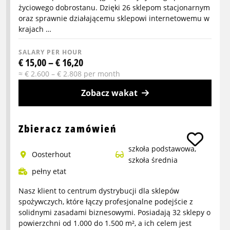
życiowego dobrostanu. Dzięki 26 sklepom stacjonarnym
oraz sprawnie działającemu sklepowi internetowemu w
krajach …
SALARY PER HOUR
€ 15,00 – € 16,20
≈ € 2.600 – € 2.808 per month
Zobacz wakat
More
info
Zbieracz zamówień
about
szkoła podstawowa,
Pracownik
Oosterhout
szkoła średnia
magazynu
pełny etat
Nasz klient to centrum dystrybucji dla sklepów
spożywczych, które łączy profesjonalne podejście z
solidnymi zasadami biznesowymi. Posiadają 32 sklepy o
powierzchni od 1.000 do 1.500 m², a ich celem jest