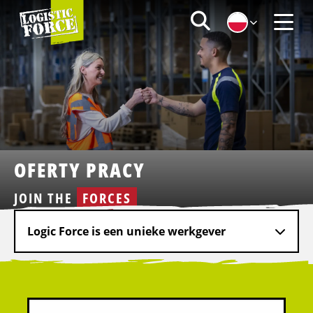
Logistic
Zoeken
Force
Menu
|
PL
OFERTY PRACY
JOIN THE
FORCES
Logic Force is een unieke werkgever