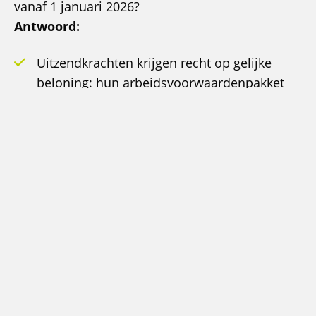
vanaf 1 januari 2026?
Antwoord:
Uitzendkrachten krijgen recht op gelijke
beloning: hun arbeidsvoorwaardenpakket
moet dezelfde waarde hebben als dat van
vaste medewerkers.
De pensioenregeling (StiPP) wordt
aangepast, zodat uitzendkrachten een beter
en marktconform pensioen opbouwen.
Vraag:
Hoe zorgen jullie dat gelijke beloning
goed wordt toegepast?
Antwoord:
Wij vragen bij klanten het volledige
arbeidsvoorwaardenpakket op en laten dit
controleren door onze cao-specialisten. Op die