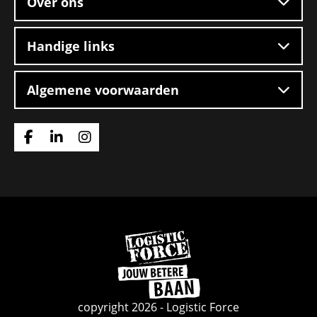
Over ons
Handige links
Algemene voorwaarden
Ga
Ga
Ga
naar
naar
naar
Facebook
Linkedin
Instagram
Ga
naar
de
homepage
copyright 2026 - Logistic Force