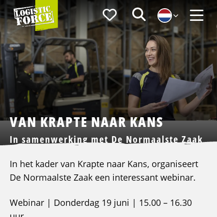
Logistic
Favorieten
Zoeken
Force
Menu
VAN KRAPTE NAAR KANS
In samenwerking met De Normaalste Zaak
In het kader van Krapte naar Kans, organiseert
De Normaalste Zaak een interessant webinar.
Webinar | Donderdag 19 juni | 15.00 – 16.30
uur