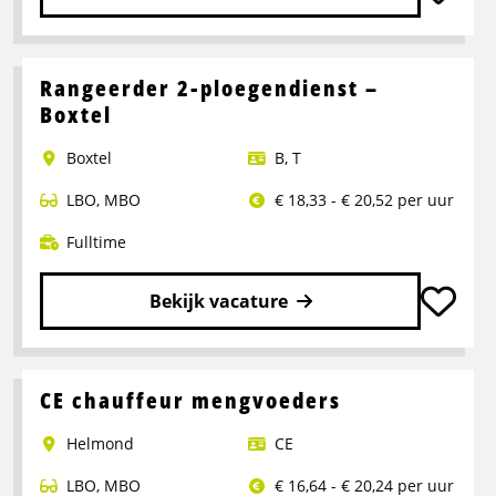
Lees
meer
over
Rangeerder 2-ploegendienst –
Portaalwagen
Boxtel
Chauffeur
Boxtel
B
,
T
LBO
,
MBO
€ 18,33 - € 20,52 per uur
Fulltime
Bekijk vacature
Lees
meer
over
CE chauffeur mengvoeders
Rangeerder
Helmond
CE
2-
ploegendienst
LBO
,
MBO
€ 16,64 - € 20,24 per uur