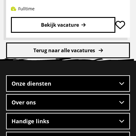
–
Boxtel
Fulltime
Bekijk vacature
Lees
meer
Terug naar alle vacatures
over
CE
Site
chauffeur
footer
mengvoeders
Onze diensten
Over ons
Handige links