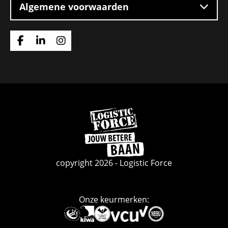
Algemene voorwaarden
Ga
Ga
Ga
naar
naar
naar
Facebook
Linkedin
Instagram
Ga
naar
de
homepage
copyright 2026 - Logistic Force
Onze keurmerken:
Deze
link