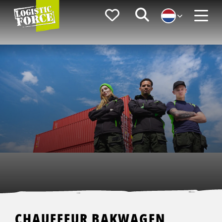
Logistic
Favorieten
Zoeken
Force
Menu
CHAUFFEUR BAKWAGEN