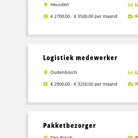
Heusden
L
€ 2700,00 - € 3500,00 per maand
F
Lees
meer
over
Operator
Logistiek medewerker
Productie
Oudenbosch
L
€ 2900,00 - € 3250,00 per maand
F
Lees
meer
over
Logistiek
Pakketbezorger
medewerker
Den Bosch
B