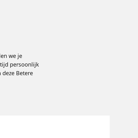
den we je
ijd persoonlijk
n deze Betere