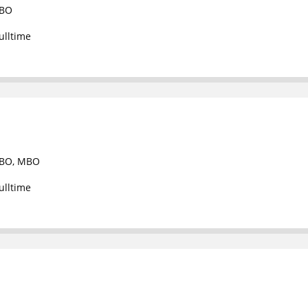
BO
ulltime
BO
,
MBO
ulltime