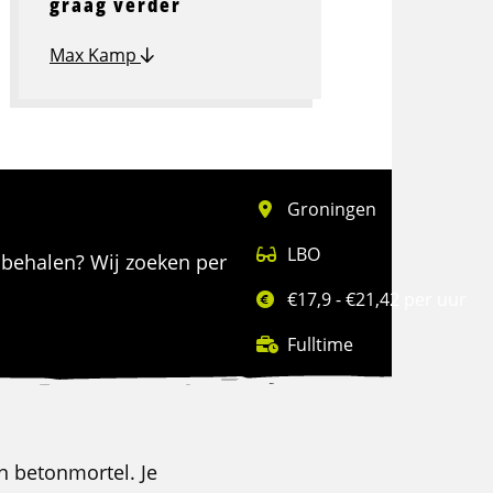
graag verder
Max Kamp
Groningen
LBO
e behalen? Wij zoeken per
€17,9 - €21,42 per uur
Fulltime
an betonmortel. Je