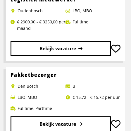
Operator
Oudenbosch
LBO
,
MBO
Productie
€ 2900,00 - € 3250,00 per
Fulltime
maand
Bekijk vacature
Lees
meer
over
Pakketbezorger
Logistiek
Den Bosch
B
medewerker
LBO
,
MBO
€ 15,72 - € 15,72 per uur
Fulltime
,
Parttime
Bekijk vacature