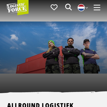
Logistic
Favorieten
Zoeken
Force
Menu
ALLROUND LOGISTIEK