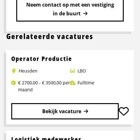
Neem contact op met een vestiging
in de buurt
Gerelateerde vacatures
Operator Productie
Heusden
LBO
€ 2700,00 - € 3500,00 per
Fulltime
maand
Bekijk vacature
Lees
meer
over
Logistiek medewerker