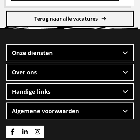
Lees
meer
Terug naar alle vacatures
over
Pakketbezorger
Site
footer
Onze diensten
Over ons
Handige links
Algemene voorwaarden
Ga
Ga
Ga