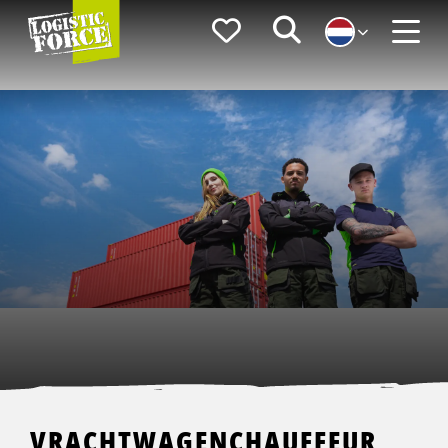
Logistic
Favorieten
Zoeken
Force
Menu
VRACHTWAGENCHAUFFEUR