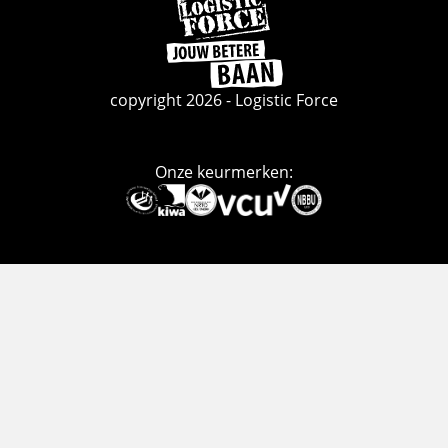
Ga
naar
de
homepage
copyright 2026 - Logistic Force
Onze keurmerken:
Deze
link
gaat
naar