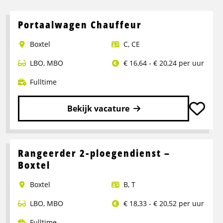
Portaalwagen Chauffeur
Boxtel
C
,
CE
LBO
,
MBO
€ 16,64 - € 20,24 per uur
Fulltime
Bekijk vacature
Lees
meer
over
Rangeerder 2-ploegendienst –
Portaalwagen
Boxtel
Chauffeur
Boxtel
B
,
T
LBO
,
MBO
€ 18,33 - € 20,52 per uur
Fulltime