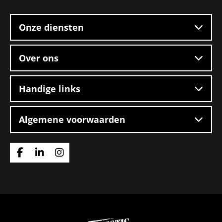
footer
mengvoeders
Onze diensten
Over ons
Handige links
Algemene voorwaarden
Ga
Ga
Ga
naar
naar
naar
Facebook
Linkedin
Instagram