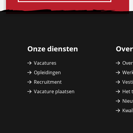
Site
footer
Onze diensten
Over
Vacatures
Over
Opleidingen
Werk
Recruitment
Vest
Vacature plaatsen
Het 
Nieu
Kwali