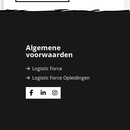
Algemene
voorwaarden
Logistic Force
Logistic Force Opleidingen
Ga
Ga
Ga
naar
naar
naar
Facebook
Linkedin
Instagram