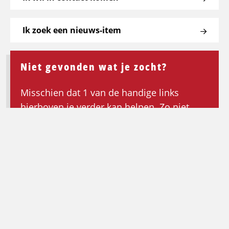
Ik zoek een nieuws-item
Niet gevonden wat je zocht?
Misschien dat 1 van de handige links
hierboven je verder kan helpen. Zo niet,
keer dan terug naar de homepagina om de
zoektocht opnieuw te beginnen.
Ga terug naar de homepagina