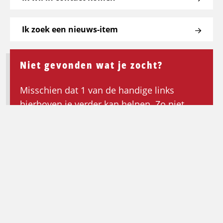
Ik zoek een nieuws-item
Niet gevonden wat je zocht?
Misschien dat 1 van de handige links
hierboven je verder kan helpen. Zo niet,
keer dan terug naar de homepagina om de
zoektocht opnieuw te beginnen.
Ga terug naar de homepagina