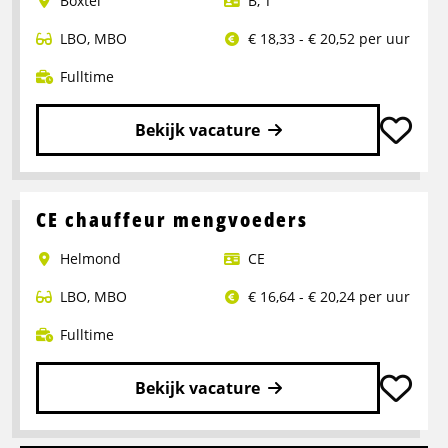
Boxtel
B
,
T
LBO
,
MBO
€ 18,33 - € 20,52 per uur
Fulltime
Bekijk vacature
Lees
meer
over
CE chauffeur mengvoeders
Rangeerder
Helmond
CE
2-
ploegendienst
LBO
,
MBO
€ 16,64 - € 20,24 per uur
–
Boxtel
Fulltime
Bekijk vacature
Lees