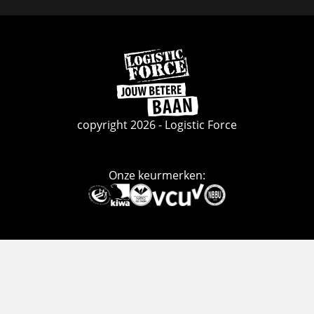
Ga
naar
de
homepage
copyright 2026 - Logistic Force
Onze keurmerken:
Deze
link
gaat
naar