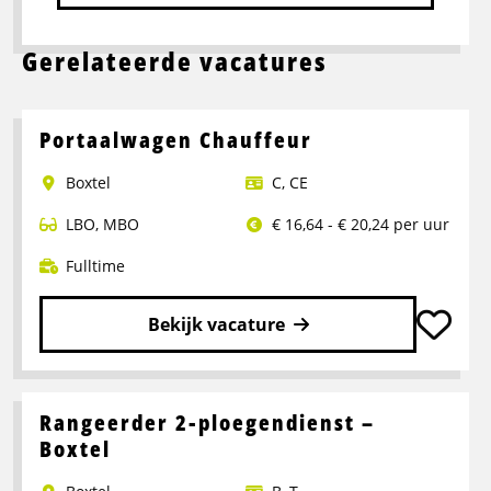
Gerelateerde vacatures
Portaalwagen Chauffeur
Boxtel
C
,
CE
LBO
,
MBO
€ 16,64 - € 20,24 per uur
Fulltime
Bekijk vacature
Lees
meer
over
Rangeerder 2-ploegendienst –
Portaalwagen
Boxtel
Chauffeur