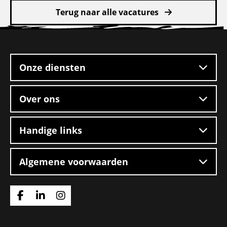
meer
Terug naar alle vacatures
over
CE
Site
chauffeur
footer
mengvoeders
Onze diensten
Over ons
Handige links
Algemene voorwaarden
Ga
Ga
Ga
naar
naar
naar
Facebook
Linkedin
Instagram