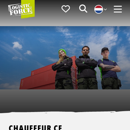
Logistic
Favorieten
Zoeken
Force
Menu
CHAUFFEUR CE