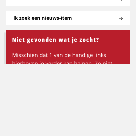
Ik zoek een nieuws-item
Niet gevonden wat je zocht?
Misschien dat 1 van de handige links
hierboven je verder kan helpen. Zo niet,
keer dan terug naar de homepagina om de
zoektocht opnieuw te beginnen.
Ga terug naar de homepagina