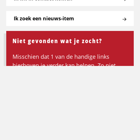
Ik zoek een nieuws-item
Niet gevonden wat je zocht?
Misschien dat 1 van de handige links
hierboven je verder kan helpen. Zo niet,
keer dan terug naar de homepagina om de
zoektocht opnieuw te beginnen.
Ga terug naar de homepagina