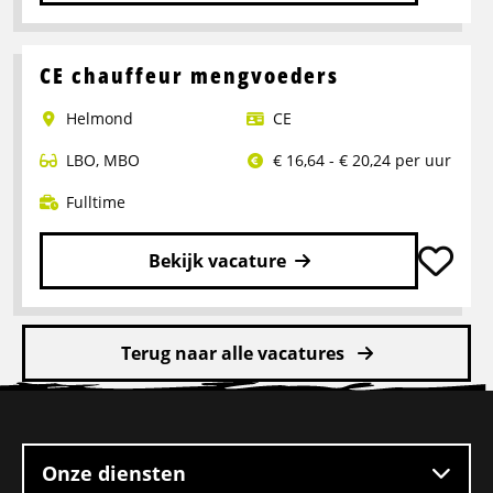
Lees
meer
over
CE chauffeur mengvoeders
Rangeerder
Helmond
CE
2-
ploegendienst
LBO
,
MBO
€ 16,64 - € 20,24 per uur
–
Boxtel
Fulltime
Bekijk vacature
Lees
meer
Terug naar alle vacatures
over
CE
Site
chauffeur
footer
mengvoeders
Onze diensten