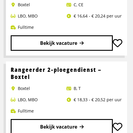
Boxtel
C
,
CE
LBO
,
MBO
€ 16,64 - € 20,24 per uur
Fulltime
Bekijk vacature
Lees
meer
over
Rangeerder 2-ploegendienst –
Portaalwagen
Boxtel
Chauffeur
Boxtel
B
,
T
LBO
,
MBO
€ 18,33 - € 20,52 per uur
Fulltime
Bekijk vacature