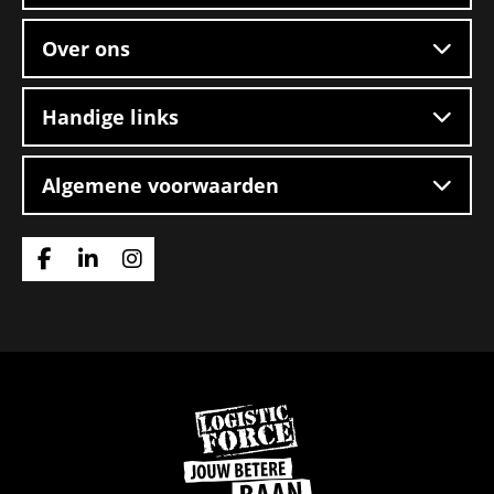
Over ons
Handige links
Algemene voorwaarden
Ga
Ga
Ga
naar
naar
naar
Facebook
Linkedin
Instagram
Ga
naar
de