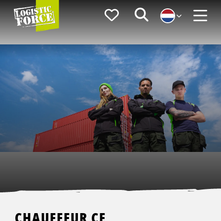
Logistic
Favorieten
Zoeken
Force
Menu
CHAUFFEUR CE