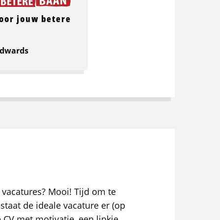
oor jouw betere
Edwards
 vacatures? Mooi! Tijd om te
staat de ideale vacature er (op
e CV met motivatie, een linkje