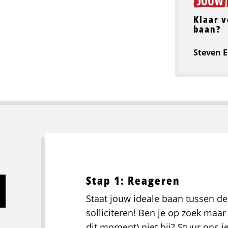
Klaar v
baan?
Steven 
Stap 1: Reageren
Staat jouw ideale baan tussen de
solliciteren! Ben je op zoek maar 
dit moment) niet bij? Stuur ons j