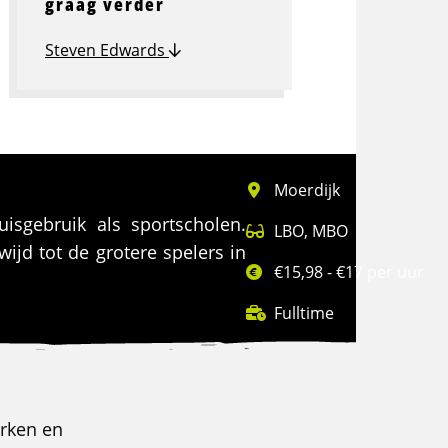
graag verder
Steven Edwards
Moerdijk
isgebruik als sportscholen.
LBO
,
MBO
jd tot de grotere spelers in
€15,98 - €17 per uur
Fulltime
erken en