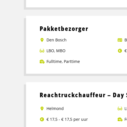
Lees
meer
over
Logistiek
Pakketbezorger
medewerker
Den Bosch
B
LBO
,
MBO
€
Fulltime
,
Parttime
Lees
meer
over
Pakketbezorger
Reachtruckchauffeur – Day 
Helmond
L
€ 17,5 - € 17,5 per uur
F