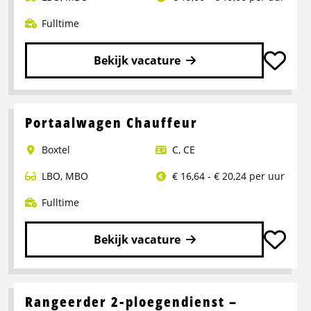
Fulltime
Bekijk vacature
Lees
meer
over
Portaalwagen Chauffeur
Chauffeur
Boxtel
C
,
CE
CE
LBO
,
MBO
€ 16,64 - € 20,24 per uur
Fulltime
Bekijk vacature
Lees
meer
over
Rangeerder 2-ploegendienst –