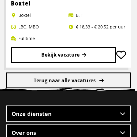
Portaalwagen
Boxtel
Chauffeur
Boxtel
B
,
T
LBO
,
MBO
€ 18,33 - € 20,52 per uur
Fulltime
Bekijk vacature
Lees
meer
Terug naar alle vacatures
over
Rangeerder
Site
2-
footer
ploegendienst
–
Onze diensten
Boxtel
Over ons