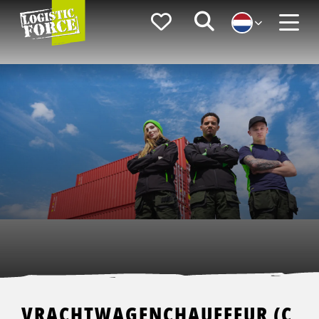
Logistic
Favorieten
Zoeken
Force
Menu
VRACHTWAGENCHAUFFEUR (C