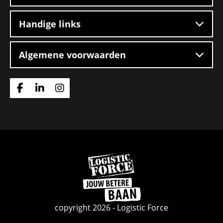
Handige links
Algemene voorwaarden
Ga
Ga
Ga
naar
naar
naar
Facebook
Linkedin
Instagram
Ga
naar
de
homepage
copyright 2026 - Logistic Force