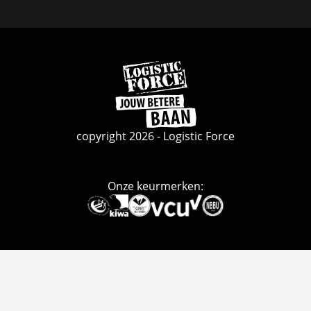
Facebook
Linkedin
Instagram
Ga
naar
de
homepage
copyright 2026 - Logistic Force
Onze keurmerken:
Deze
link
gaat
naar