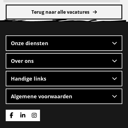
meer
Terug naar alle vacatures
over
Rangeerder
Site
2-
footer
ploegendienst
–
Onze diensten
Boxtel
Over ons
Handige links
Algemene voorwaarden
Ga
Ga
Ga
naar
naar
naar