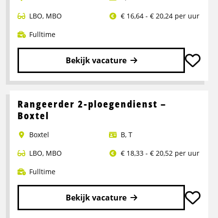
LBO
,
MBO
€ 16,64 - € 20,24 per uur
Fulltime
Bekijk vacature
Lees
meer
over
Rangeerder 2-ploegendienst –
Portaalwagen
Boxtel
Chauffeur
Boxtel
B
,
T
LBO
,
MBO
€ 18,33 - € 20,52 per uur
Fulltime
Bekijk vacature
Lees