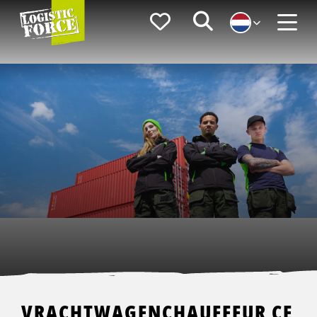
Logistic
Favorieten
Zoeken
Force
Menu
VRACHTWAGENCHAUFFEUR CE