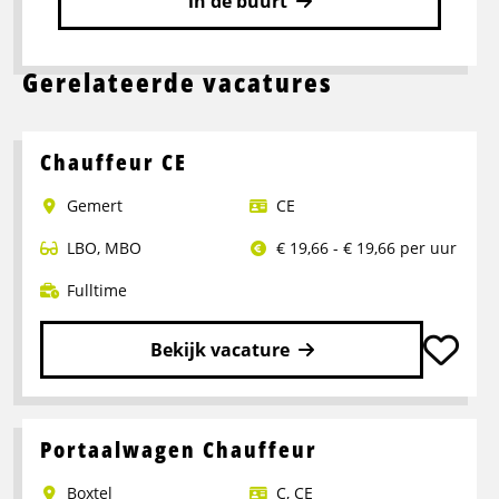
in de buurt
Gerelateerde vacatures
Chauffeur CE
Gemert
CE
LBO
,
MBO
€ 19,66 - € 19,66 per uur
Fulltime
Bekijk vacature
Lees
meer
over
Portaalwagen Chauffeur
Chauffeur
Boxtel
C
,
CE
CE