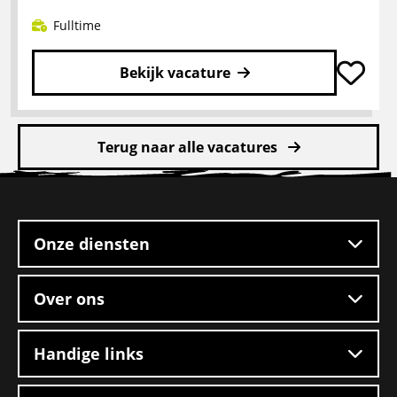
Fulltime
Bekijk vacature
Lees
meer
Terug naar alle vacatures
over
Rangeerder
Site
2-
footer
ploegendienst
–
Onze diensten
Boxtel
Over ons
Handige links