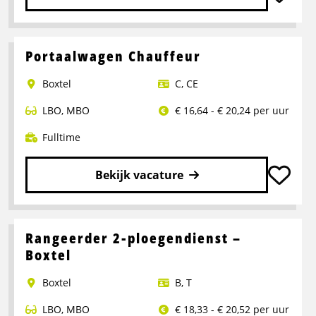
Lees
meer
over
Portaalwagen Chauffeur
Chauffeur
Boxtel
C
,
CE
CE
LBO
,
MBO
€ 16,64 - € 20,24 per uur
Fulltime
Bekijk vacature
Lees
meer
over
Rangeerder 2-ploegendienst –
Portaalwagen
Boxtel
Chauffeur
Boxtel
B
,
T
LBO
,
MBO
€ 18,33 - € 20,52 per uur