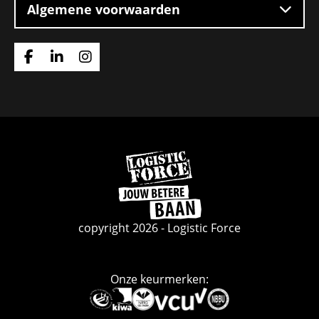
Algemene voorwaarden
Ga
Ga
Ga
naar
naar
naar
Facebook
Linkedin
Instagram
Ga
naar
de
homepage
copyright 2026 - Logistic Force
Onze keurmerken:
Deze
link