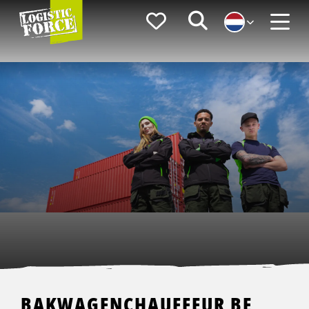
Logistic
Favorieten
Zoeken
Force
Menu
BAKWAGENCHAUFFEUR BE