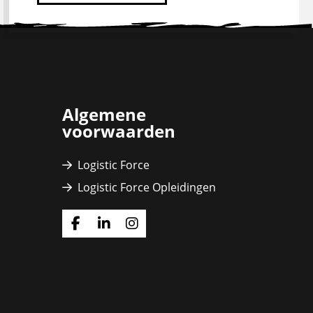
Algemene
voorwaarden
Logistic Force
Logistic Force Opleidingen
Ga
Ga
Ga
naar
naar
naar
Facebook
Linkedin
Instagram