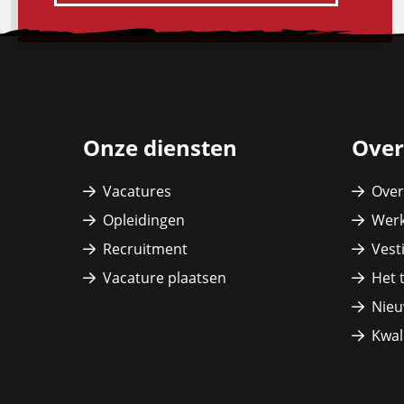
Site
footer
Onze diensten
Over
Vacatures
Over
Opleidingen
Werk
Recruitment
Vest
Vacature plaatsen
Het 
Nieu
Kwali