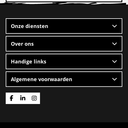
Chauffeur
Site
CE
footer
Onze diensten
Over ons
Handige links
Algemene voorwaarden
Ga
Ga
Ga
naar
naar
naar
Facebook
Linkedin
Instagram