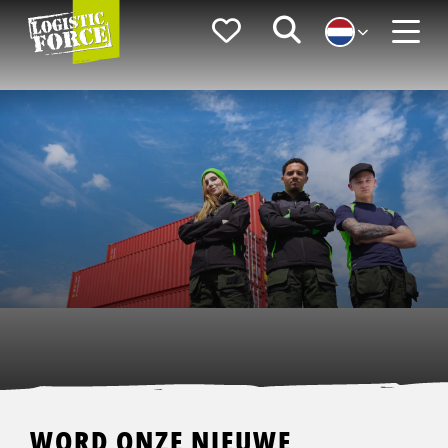
Logistic
Favorieten
Zoeken
Force
Menu
WORD ONZE NIEUWE