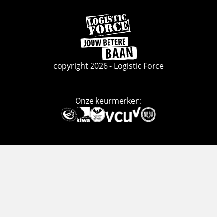
Ga
naar
de
homepage
copyright 2026 - Logistic Force
Onze keurmerken:
Deze
link
gaat
naar