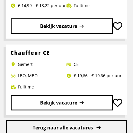
|
€ 14,99 - € 18,22 per uur
Fulltime
Assen
Bekijk vacature
Lees
meer
over
Chauffeur CE
Bijrijder
Gemert
CE
met
doorgroeimogelijkheid
LBO
,
MBO
€ 19,66 - € 19,66 per uur
C
rijbewijs
Fulltime
Bekijk vacature
Lees
meer
Terug naar alle vacatures
over