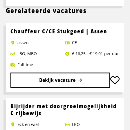
Gerelateerde vacatures
Chauffeur C/CE Stukgoed | Assen
assen
CE
LBO
,
MBO
€ 16,25 - € 19,01 per uur
Fulltime
Bekijk vacature
Lees
meer
over
Bijrijder met doorgroeimogelijkheid
Chauffeur
C rijbewijs
C/CE
eck en wiel
LBO
Stukgoed