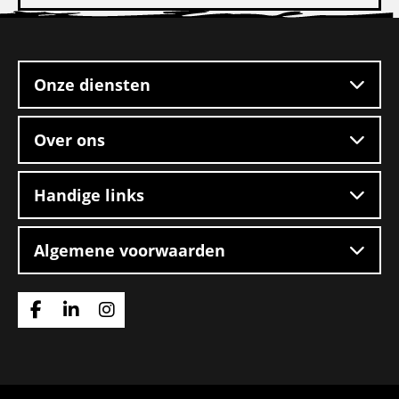
Pakketbezorger
Site
footer
Onze diensten
Over ons
Handige links
Algemene voorwaarden
Ga
Ga
Ga
naar
naar
naar
Facebook
Linkedin
Instagram