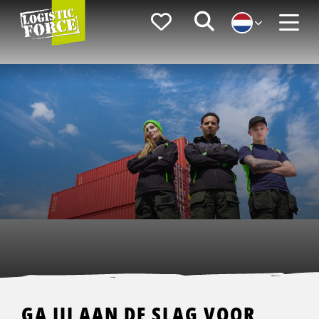
Logistic
Favorieten
Zoeken
Force
Menu
GA JIJ AAN DE SLAG VOOR