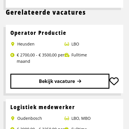
Gerelateerde vacatures
Operator Productie
Heusden
LBO
€ 2700,00 - € 3500,00 per
Fulltime
maand
Bekijk vacature
Lees
meer
over
Logistiek medewerker
Operator
Oudenbosch
LBO
,
MBO
Productie