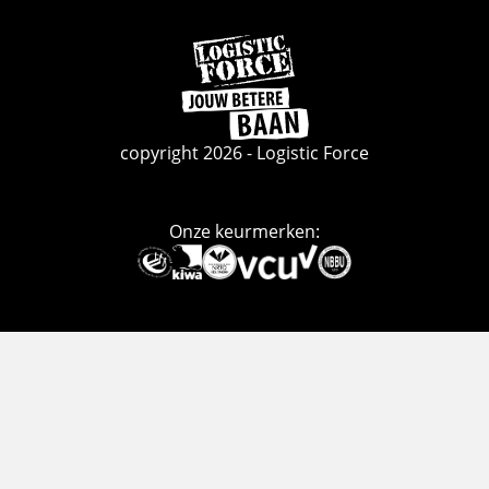
Ga
naar
de
homepage
copyright 2026 - Logistic Force
Onze keurmerken:
Deze
link
gaat
naar