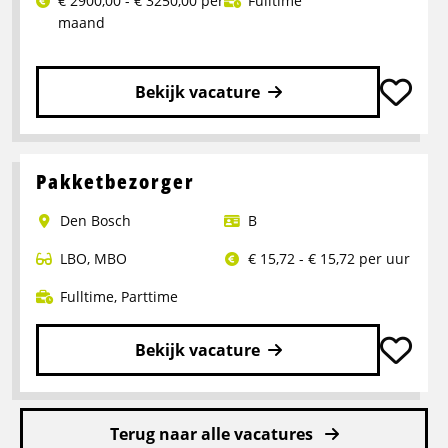
€ 2900,00 - € 3250,00 per
Fulltime
maand
Bekijk vacature
Lees
meer
over
Pakketbezorger
Logistiek
Den Bosch
B
medewerker
LBO
,
MBO
€ 15,72 - € 15,72 per uur
Fulltime
,
Parttime
Bekijk vacature
Lees
meer
Terug naar alle vacatures
over