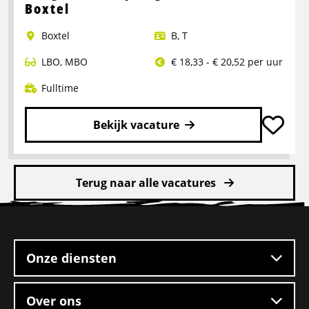
Portaalwagen
Boxtel
Chauffeur
Boxtel
B
,
T
LBO
,
MBO
€ 18,33 - € 20,52 per uur
Fulltime
Bekijk vacature
Lees
meer
Terug naar alle vacatures
over
Rangeerder
Site
2-
footer
ploegendienst
–
Onze diensten
Boxtel
Over ons