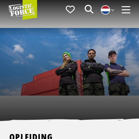
Logistic
Favorieten
Zoeken
Force
Menu
OPLEIDING