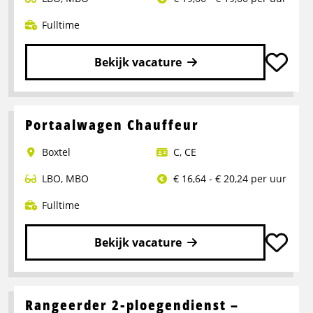
Fulltime
Bekijk vacature
Lees
meer
over
Portaalwagen Chauffeur
Chauffeur
Boxtel
C
,
CE
CE
LBO
,
MBO
€ 16,64 - € 20,24 per uur
Fulltime
Bekijk vacature
Lees
meer
over
Rangeerder 2-ploegendienst –