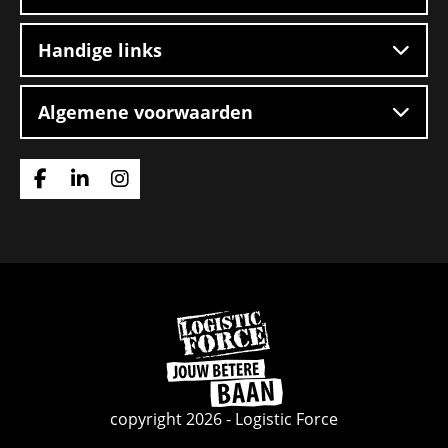
Handige links
Algemene voorwaarden
Ga
Ga
Ga
naar
naar
naar
Facebook
Linkedin
Instagram
Ga
naar
de
homepage
copyright 2026 - Logistic Force