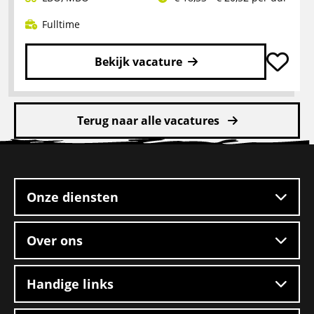
Fulltime
Bekijk vacature
Lees
meer
Terug naar alle vacatures
over
Rangeerder
Site
2-
footer
ploegendienst
–
Onze diensten
Boxtel
Over ons
Handige links