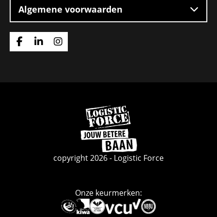
Algemene voorwaarden
Ga
Ga
Ga
naar
naar
naar
Facebook
Linkedin
Instagram
Ga
naar
de
homepage
copyright 2026 - Logistic Force
Onze keurmerken:
Deze
link