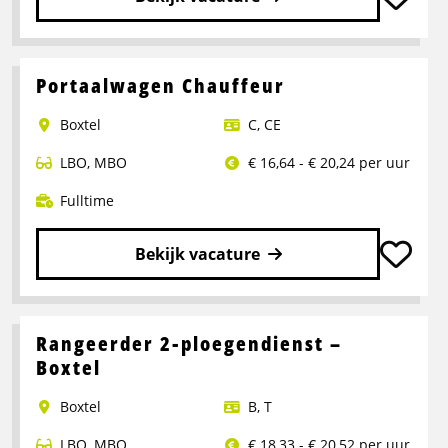
Lees
meer
over
Portaalwagen Chauffeur
Chauffeur
Boxtel
C
,
CE
CE
LBO
,
MBO
€ 16,64 - € 20,24 per uur
Fulltime
Bekijk vacature
Lees
meer
over
Rangeerder 2-ploegendienst –
Portaalwagen
Boxtel
Chauffeur
Boxtel
B
,
T
LBO
,
MBO
€ 18,33 - € 20,52 per uur