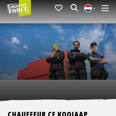
Logistic
Favorieten
Zoeken
Force
Menu
CHAUFFEUR CE KOOIAAP